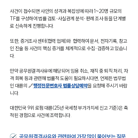
언론보도
공지사항
사건이 접수되면 사안의 성격과 복잡성에 따라 1~20명 규모의 
법률 블로그
TF를 구성하여 법률 검토·사실관계 분석·판례 조사 등을 단계별
법률서식
로 신속하게 진행합니다.
뉴스레터/브로슈어
세미나
또한, 증거조사 센터(협력 업체)와  협력하여 문서, 전자기록, 참고
인 진술 등 사건의 핵심 증거를 체계적으로 수집·검증하고 있습니
대륜법률상담예약
다.
대륜법률상담예약
만약 공무원결격사유에 해당되어 임용 취소, 재직 중 퇴직 처리, 자
격 회복 등과 관련해 법률적 도움이 필요하시다면, 언제든 법무법
인 대륜의 🔗
행정전문변호사 법률상담예약
을 요청해 주시기 바랍
니다.
대한민국 9위 로펌 대륜(25년 국세청 부가가치세 신고 기준)은 축
적된 경험으로 사건에 조력합니다.
공무원결격사유와 관련하여 가장 많이 물어보는 질문