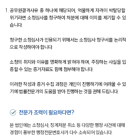
공무원결격사유 중 하나에 해당되어, 억울하게 자격이 박탈당할 
주요 업무사례
사례분석/최신동향
위기라면 소청심사를 청구하여 처분에 대해 이의를 제기할 수 있
법률정보
습니다.
법률지식인
고객후기
청구한 소청심사가 인용되기 위해서는 소청심사 청구서를 논리적
으로 작성하여야 합니다.
업무분야
소청의 취지와 이유를 명확하게 밝혀야 하며, 주장하는 사실을 입
헌법·행정·규제·개혁그룹 업무
증할 수 있는 증거자료도 함께 첨부해야 합니다.
전체
이러한 작성과 증거 수집 과정은 개인이 진행하기에 어려울 수 있
기에 법률전문가의 도움을 받아 진행하는 것을 권해 드립니다.
구성원 소개
행정전문변호사
전문가 조력이 필요하다면?
본 법인에는 소청심사, 징계처분 취소 등 다양한 행정 사건에 대해 
소식/자료
경험이 풍부한 행정전문변호사가 다수 소속되어 있습니다.