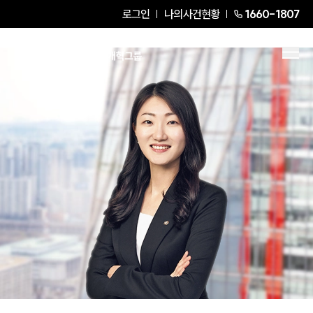
로그인
나의사건현황
1660-1807
금현경
Partner Attorney