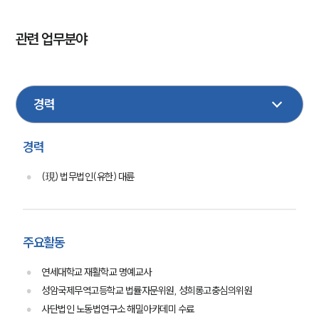
관련 업무분야
헌법행정
민사
형사
가사
이혼
손해배상
성범죄
음주교통사고
경력
(現) 법무법인(유한) 대륜
주요활동
연세대학교 재활학교 명예교사
성암국제무역고등학교 법률자문위원, 성희롱고충심의위원
사단법인 노동법연구소 해밀아카데미 수료