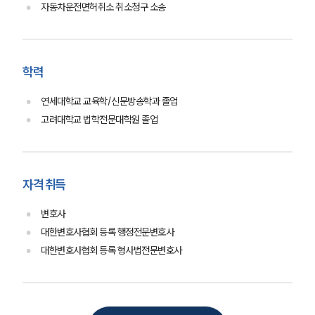
자동차운전면허취소 취소청구 소송
학력
연세대학교 교육학/신문방송학과 졸업
고려대학교 법학전문대학원 졸업
그룹소개
자격 취득
그룹소개
대륜의 강점
변호사
오시는 길
글로벌 파트너 로펌
대한변호사협회 등록 행정전문변호사
고객의 소리
대한변호사협회 등록 형사법전문변호사
통합검색
AI대륜
업무사례