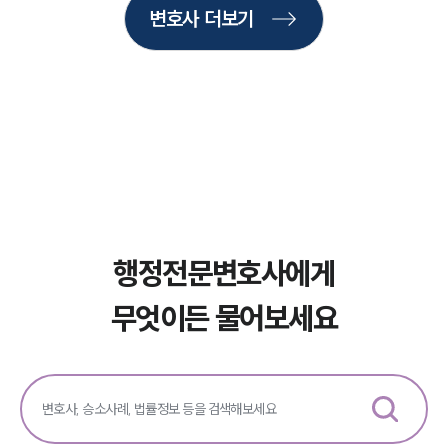
변호사 더보기
주요 업무사례
사례분석/최신동향
법률정보
법률지식인
고객후기
업무분야
헌법·행정·규제·개혁그룹 업무
전체
행정전문변호사에게
무엇이든 물어보세요
구성원 소개
행정전문변호사
소식/자료