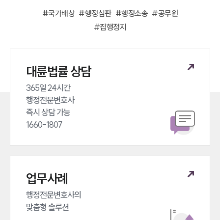
언론보도
#
국가배상
#
행정심판
#
행정소송
#
공무원
공지사항
#
집행정지
법률 블로그
법률서식
뉴스레터/브로슈어
세미나
대륜법률 상담
365일 24시간 

대륜법률상담예약
행정전문변호사 

대륜법률상담예약
즉시 상담 가능 

1660-1807
업무사례
행정전문변호사의 

맞춤형 솔루션