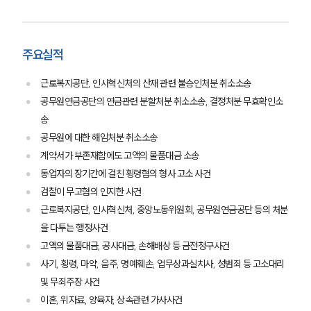
주요실적
근로복지공단, 인사혁신처의 산재 관련 불승인처분 취소소송
공무원연금공단의 연금관련 분할처분 취소소송, 결정처분 무효확인소
송
공무원에 대한 해임처분 취소소송
계약서가 부존재함에도 고액의 물품대금 소송
동업자의 장기간에 걸친 횡령혐의 형사 고소 사건
검찰이 무고혐의 인지한 사건
근로복지공단, 인사혁신처, 중앙노동위원회, 공무원연금공단 등의 처분
을 다투는 행정사건
고액의 물품대금, 공사대금, 손해배상 등 금전청구사건
사기, 횡령, 마약, 음주, 명예훼손, 업무상과실치사, 성범죄 등 고소대리
및 무죄주장 사건
이혼, 위자료, 양육자, 상속관련 가사사건