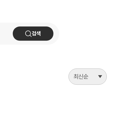
업무사례
주요 업무사례
검색
사례분석/최신동향
법률정보
법률지식인
고객후기
최신순
업무분야
헌법·행정·규제·개혁그룹 업무
전체