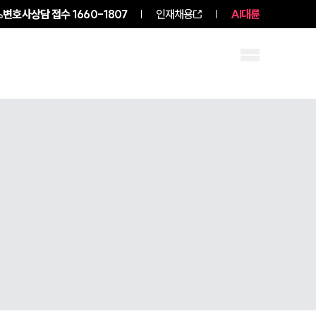
변호사상담 접수
1660-1807
인재채용
AI대륜
구성원 소개
소식/자료
그룹소개
그룹소개
대륜의 강점
오시는 길
글로벌 파트너 로펌
고객의 소리
통합검색
스토리
AI대륜