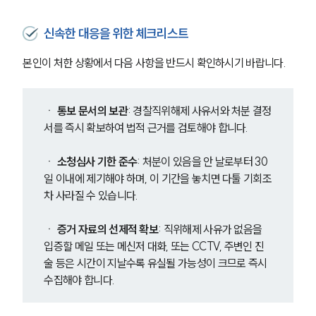
헌법·행정·규제·개혁그룹 업무
전체
신속한 대응을 위한 체크리스트
구성원 소개
본인이 처한 상황에서 다음 사항을 반드시 확인하시기 바랍니다.
행정전문변호사
ㆍ 
통보 문서의 보관
: 경찰직위해제 사유서와 처분 결정
서를 즉시 확보하여 법적 근거를 검토해야 합니다.
소식/자료
ㆍ 
소청심사 기한 준수
: 처분이 있음을 안 날로부터 30
언론보도
일 이내에 제기해야 하며, 이 기간을 놓치면 다툴 기회조
공지사항
법률 블로그
차 사라질 수 있습니다.
법률서식
뉴스레터/브로슈어
ㆍ
 증거 자료의 선제적 확보
: 직위해제 사유가 없음을 
세미나
입증할 메일 또는 메신저 대화, 또는 CCTV, 주변인 진
술 등은 시간이 지날수록 유실될 가능성이 크므로 즉시 
수집해야 합니다.
대륜법률상담예약
대륜법률상담예약