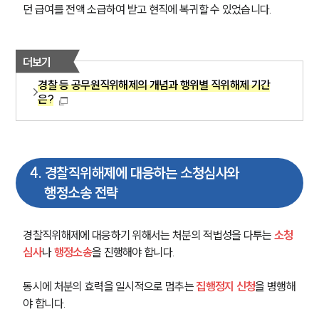
던 급여를 전액 소급하여 받고 현직에 복귀할 수 있었습니다.
그룹소개
대륜의 강점
오시는 길
더보기
글로벌 파트너 로펌
고객의 소리
경찰 등 공무원직위해제의 개념과 행위별 직위해제 기간
통합검색
은?
AI대륜
업무사례
4
.
경찰직위해제에 대응하는 소청심사와
주요 업무사례
행정소송 전략
사례분석/최신동향
법률정보
법률지식인
경찰직위해제에 대응하기 위해서는 처분의 적법성을 다투는 
소청
고객후기
심사
나 
행정소송
을 진행해야 합니다.
업무분야
동시에 처분의 효력을 일시적으로 멈추는 
집행정지 신청
을 병행해
야 합니다.