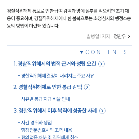
경찰직위해제 통보로 인한 급여 감액과 명예 실추를 막으려면 초기 대
응이 중요하며, 경찰직위해제에 대한 불복으로는 소청심사와 행정소송 
등의 방법이 마련돼 있습니다.
발행일
:
|
저자 :
정찬우
CONTENTS
1
.
경찰직위해제의 법적 근거와 성립 요건
-
경찰직위해제 결정이 내려지는 주요 사유
2
.
경찰직위해제로 인한 봉급 감액
-
사유별 봉급 지급 비율 안내
3
.
경찰직위해제 이후 복직에 성공한 사례
-
사건 경위와 쟁점
-
행정전문변호사의 조력 내용
-
혐의없음 처분 및 직위해제 취소