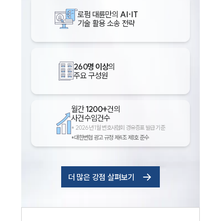
로펌 대륜만의
AI·IT
기술 활용 소송 전략
260명 이상
의
주요 구성원
월간
1200+
건의
사건수임건수
*
2026년 1월 변호사협회 경유증표 발급 기준
*대한변협 광고 규정 제4조 제1호 준수
더 많은 강점 살펴보기