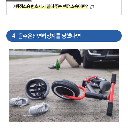
통합검색
행정소송변호사가 알려주는 행정소송이란?
AI대륜
업무사례
4
.
음주운전면허정지를 당했다면
주요 업무사례
사례분석/최신동향
법률정보
법률지식인
고객후기
업무분야
헌법·행정·규제·개혁그룹 업무
전체
구성원 소개