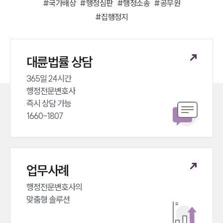
#
국가배상
#
행정심판
#
행정소송
#
공무원
#
집행정지
대륜법률 상담
365일 24시간 

행정전문변호사 

즉시 상담 가능 

1660-1807
업무사례
행정전문변호사의 

맞춤형 솔루션