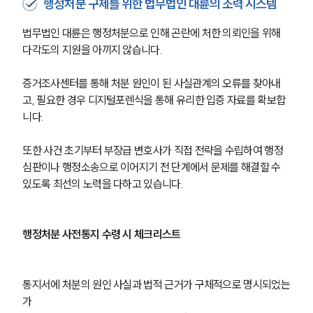
행정처분 구제를 위한 법무법인 대륜의 조력 시스템
법무법인 대륜은 행정처분으로 인해 곤란에 처한 의뢰인을 위해 
소식/자료
다각도의 지원을 아끼지 않습니다.
언론보도
증거조사센터를 통해 처분 원인이 된 사실관계의 오류를 찾아내
공지사항
고, 필요한 경우 디지털포렌식을 통해 유리한 입증 자료를 확보합
법률 블로그
법률서식
니다.
뉴스레터/브로슈어
세미나
또한 사건 초기부터 부장급 변호사가 직접 전략을 수립하여 행정
심판이나 행정소송으로 이어지기 전 단계에서 문제를 해결할 수 
있도록 최선의 노력을 다하고 있습니다.
대륜법률상담예약
대륜법률상담예약
행정처분 사전통지 수령 시 체크리스트
통지서에 처분의 원인 사실과 법적 근거가 구체적으로 명시되었는
가