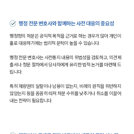
통합검색
AI대륜
행정 전문 변호사와 함께하는 사전 대응의 중요성
업무사례
행정청의 처분은 공익적 목적을 근거로 하는 경우가 많아 개인이 
주요 업무사례
홀로 대응하기에는 법리적 문턱이 높을 수 있습니다.
사례분석/최신동향
법률정보
법률지식인
행정 전문 변호사는 사전통지 내용의 위법성을 검토하고, 의견제
고객후기
출서나 청문 절차에서 당사자에게 유리한 법적 논거를 마련해 드
립니다.
업무분야
특히 재량권의 일탈이나 남용이 없는지, 비례의 원칙을 위반하지 
않았는지 등을 꼼꼼히 따져 처분 수위를 낮추거나 취소를 이끌어
헌법·행정·규제·개혁그룹 업무
전체
내는 전략이 필요합니다.
구성원 소개
행정전문변호사