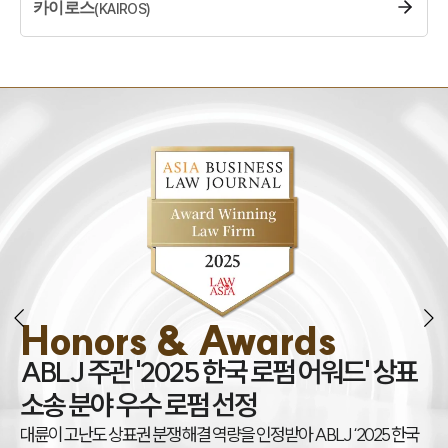
카이로스
(
KAIROS
)
Honors & Awards
조
ABLJ 주관 '2025 한국 로펌 어워드' 상표
권
소송 분야 우수 로펌 선정
대
대륜이 고난도 상표권 분쟁 해결 역량을 인정받아 ABLJ ‘2025 한국
아