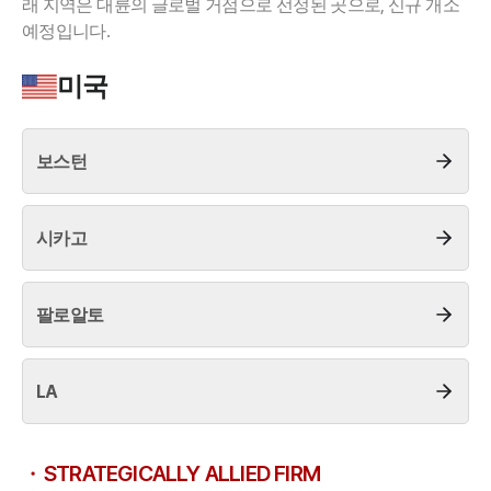
래 지역은 대륜의 글로벌 거점으로 선정된 곳으로, 신규 개소
예정입니다.
업무사례
미국
주요 업무사례
사례분석/최신동향
법률정보
보스턴
법률지식인
고객후기
시카고
업무분야
헌법·행정·규제·개혁그룹 업무
팔로알토
전체
LA
구성원 소개
행정전문변호사
STRATEGICALLY ALLIED FIRM