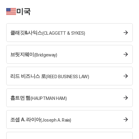
소식/자료
미국
언론보도
공지사항
클래깃&사익스
(
CLAGGETT & SYKES
법률 블로그
)
법률서식
뉴스레터/브로슈어
세미나
브릿지웨이
(
Bridgeway
)
대륜법률상담예약
리드 비즈니스 로
(
REED BUSINESS LAW
)
대륜법률상담예약
홉트먼 햄
(
HAUPTMAN HAM
)
조셉 A. 라이아
(
Joseph A. Raia
)