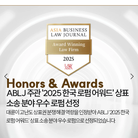
Honors & Awards
조
ABLJ 주관 '2025 한국 로펌 어워드' 상표
권
소송 분야 우수 로펌 선정
대
대륜이 고난도 상표권 분쟁 해결 역량을 인정받아 ABLJ ‘2025 한국
아
로펌 어워드’ 상표 소송 분야 우수 로펌으로 선정되었습니다.
상