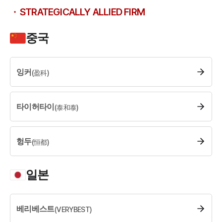
STRATEGICALLY ALLIED FIRM
중국
잉커
(
盈科
)
타이허타이
(
泰和泰
)
헝두
(
恒都
)
일본
베리베스트
(
VERYBEST
)