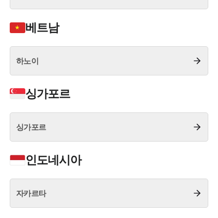
언론보도
베트남
공지사항
법률 블로그
법률서식
뉴스레터/브로슈어
하노이
세미나
싱가포르
대륜법률상담예약
대륜법률상담예약
싱가포르
인도네시아
자카르타