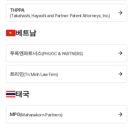
THPPA
(
Takahashi, Hayashi and Partner Patent Attorneys, Inc.
)
베트남
푸옥앤파트너스
(
PHUOC & PARTNERS
)
트리민
(
Tri Minh Law Firm
)
태국
MPG
(
Mahanakorn Partners
)