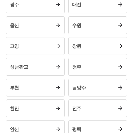
광주
대전
울산
수원
고양
창원
성남판교
청주
부천
남양주
천안
전주
안산
평택