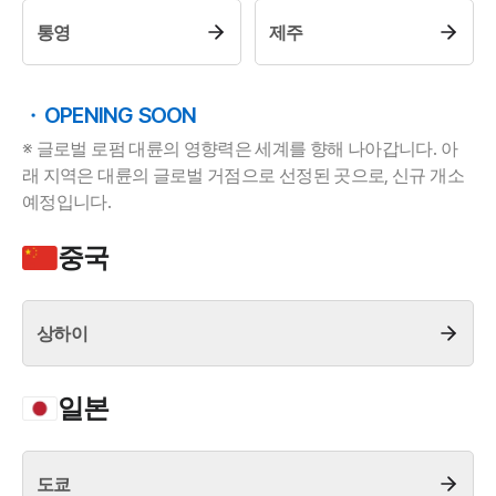
업무사례
통영
제주
주요 업무사례
사례분석/최신동향
법률정보
OPENING SOON
법률지식인
※ 글로벌 로펌 대륜의 영향력은 세계를 향해 나아갑니다. 아
고객후기
래 지역은 대륜의 글로벌 거점으로 선정된 곳으로, 신규 개소
예정입니다.
업무분야
중국
헌법·행정·규제·개혁그룹 업무
전체
상하이
구성원 소개
일본
행정전문변호사
소식/자료
도쿄