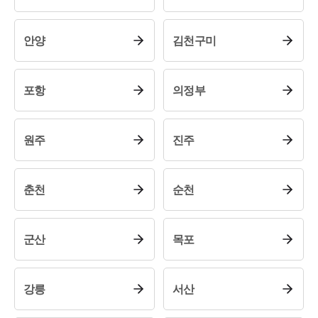
안양
김천구미
포항
의정부
원주
진주
그룹소개
춘천
순천
그룹소개
대륜의 강점
오시는 길
군산
목포
글로벌 파트너 로펌
고객의 소리
통합검색
AI대륜
강릉
서산