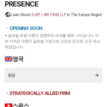
통합검색
PRESENCE
AI대륜
Learn About
SJKP LAW FIRM LLP
In The
Europe
Region
업무사례
OPENING SOON
주요 업무사례
사례분석/최신동향
※ 글로벌 로펌 대륜의 영향력은 세계를 향해 나아갑니다. 아
법률정보
래 지역은 대륜의 글로벌 거점으로 선정된 곳으로, 신규 개소
법률지식인
예정입니다.
고객후기
영국
업무분야
헌법·행정·규제·개혁그룹 업무
런던
전체
STRATEGICALLY ALLIED FIRM
구성원 소개
행정전문변호사
스위스