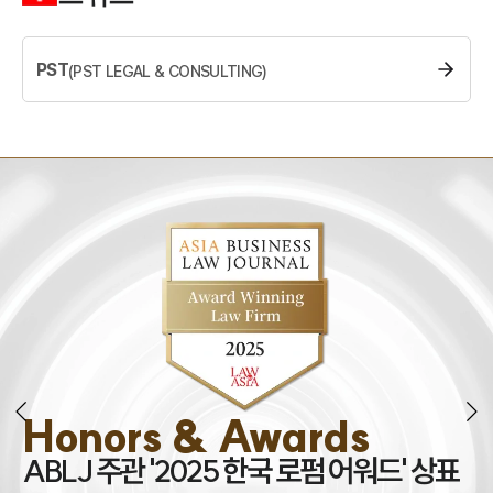
소식/자료
PST
(
PST LEGAL & CONSULTING
)
언론보도
공지사항
법률 블로그
법률서식
뉴스레터/브로슈어
세미나
대륜법률상담예약
대륜법률상담예약
Honors & Awards
조
ABLJ 주관 '2025 한국 로펌 어워드' 상표
권