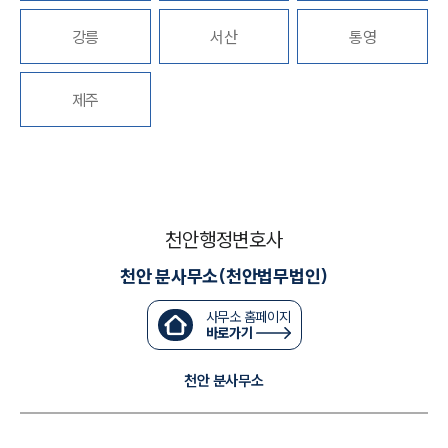
강릉
서산
통영
대륜법률상담예약
대륜법률상담예약
제주
천안행정변호사
천안 분사무소(천안법무법인)
사무소 홈페이지
바로가기
천안 분사무소