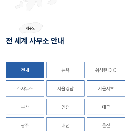
그룹소개
제주도
그룹소개
전 세계 사무소 안내
대륜의 강점
오시는 길
글로벌 파트너 로펌
고객의 소리
통합검색
전체
뉴욕
워싱턴 D.C.
AI대륜
주사무소
업무사례
서울강남
서울서초
주요 업무사례
부산
인천
대구
사례분석/최신동향
법률정보
법률지식인
고객후기
광주
대전
울산