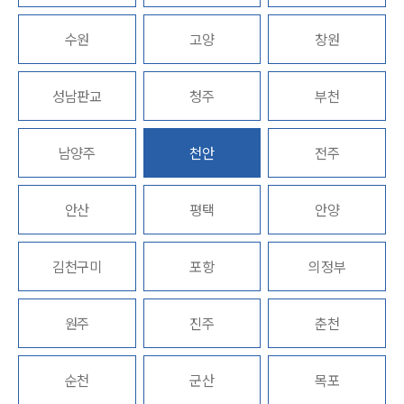
업무분야
수원
고양
창원
헌법·행정·규제·개혁그룹 업무
성남판교
청주
부천
전체
남양주
천안
전주
구성원 소개
행정전문변호사
안산
평택
안양
소식/자료
김천구미
포항
의정부
언론보도
공지사항
원주
진주
춘천
법률 블로그
법률서식
뉴스레터/브로슈어
순천
군산
목포
세미나