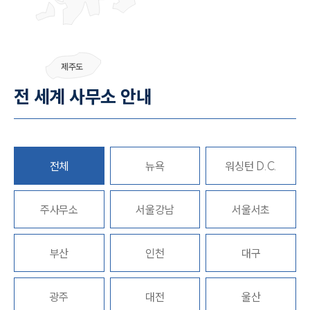
그룹소개
제주도
전 세계 사무소 안내
그룹소개
대륜의 강점
오시는 길
글로벌 파트너 로펌
고객의 소리
통합검색
전체
뉴욕
워싱턴 D.C.
AI대륜
주사무소
서울강남
서울서초
업무사례
주요 업무사례
부산
인천
대구
사례분석/최신동향
법률정보
법률지식인
광주
대전
울산
고객후기