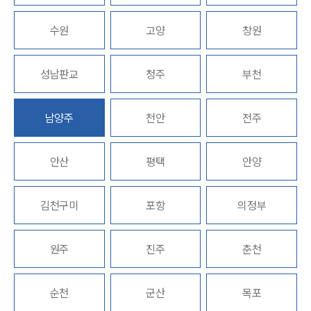
수원
고양
창원
업무분야
헌법·행정·규제·개혁그룹 업무
성남판교
청주
부천
전체
남양주
천안
전주
구성원 소개
행정전문변호사
안산
평택
안양
소식/자료
김천구미
포항
의정부
언론보도
공지사항
원주
진주
춘천
법률 블로그
법률서식
뉴스레터/브로슈어
순천
군산
목포
세미나