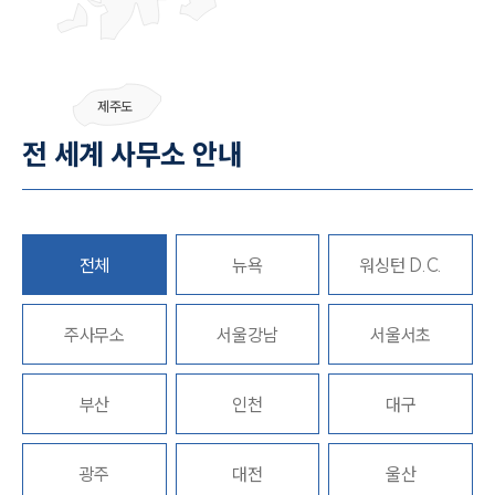
그룹소개
제주도
그룹소개
전 세계 사무소 안내
대륜의 강점
오시는 길
글로벌 파트너 로펌
고객의 소리
통합검색
전체
뉴욕
워싱턴 D.C.
AI대륜
주사무소
업무사례
서울강남
서울서초
주요 업무사례
부산
인천
대구
사례분석/최신동향
법률정보
법률지식인
고객후기
광주
대전
울산