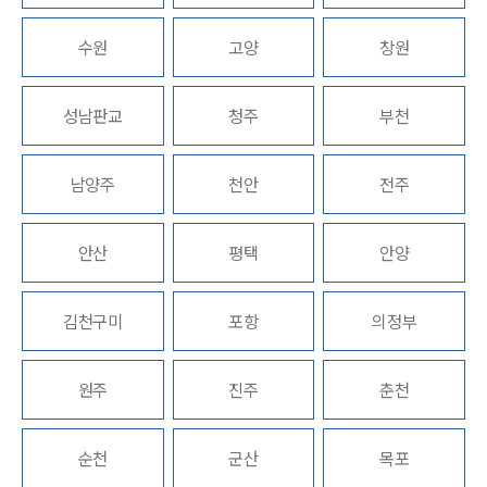
업무분야
수원
고양
창원
헌법·행정·규제·개혁그룹 업무
성남판교
청주
부천
전체
남양주
천안
전주
구성원 소개
행정전문변호사
안산
평택
안양
소식/자료
김천구미
포항
의정부
언론보도
공지사항
원주
진주
춘천
법률 블로그
법률서식
뉴스레터/브로슈어
순천
군산
목포
세미나