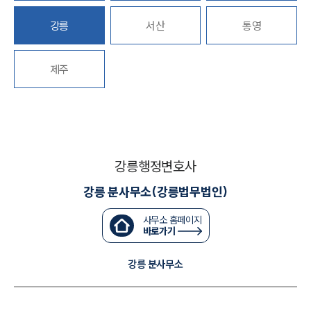
강릉
서산
통영
대륜법률상담예약
대륜법률상담예약
제주
강릉행정변호사
강릉 분사무소(강릉법무법인)
사무소 홈페이지
바로가기
강릉 분사무소