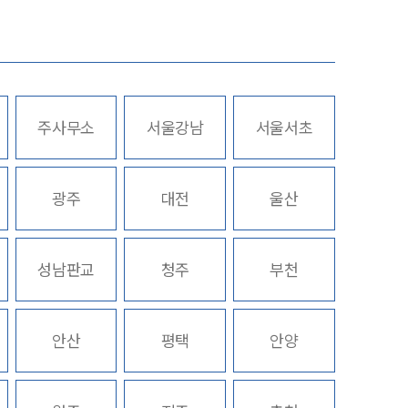
업무사례
주요 업무사례
주사무소
서울강남
서울서초
사례분석/최신동향
스토리
법률정보
광주
대전
울산
법률지식인
고객후기
성남판교
청주
부천
업무분야
안산
평택
안양
헌법·행정·규제·개혁그룹 업무
전체