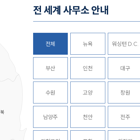
전 세계 사무소 안내
전체
뉴욕
워싱턴 D.C.
히
부산
인천
대구
수원
고양
창원
경북
남양주
천안
전주