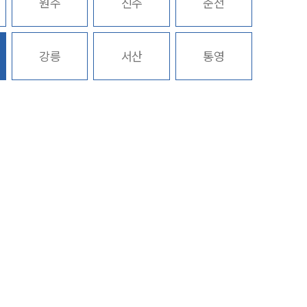
원주
진주
춘천
구성원 소개
강릉
서산
통영
행정전문변호사
소식/자료
언론보도
공지사항
법률 블로그
법률서식
뉴스레터/브로슈어
세미나