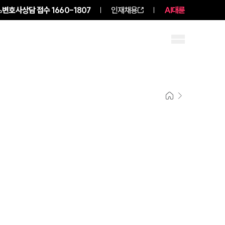
변호사상담 접수
1660-1807
인재채용
AI대륜
구성원 소개
소식/자료
그룹소개
그룹소개
대륜의 강점
오시는 길
글로벌 파트너 로펌
고객의 소리
통합검색
AI대륜