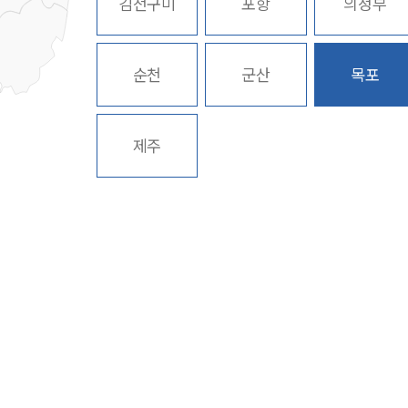
김천구미
포항
의정부
순천
군산
목포
제주