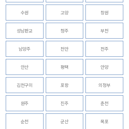
업무분야
수원
고양
창원
헌법·행정·규제·개혁그룹 업무
성남판교
청주
부천
전체
남양주
천안
전주
구성원 소개
행정전문변호사
안산
평택
안양
소식/자료
김천구미
포항
의정부
언론보도
공지사항
원주
진주
춘천
법률 블로그
법률서식
뉴스레터/브로슈어
순천
군산
목포
세미나