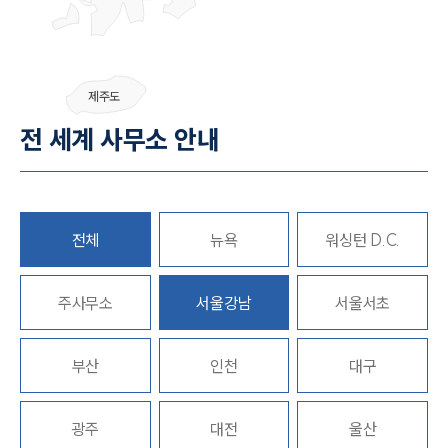
그룹소개
제주도
그룹소개
전 세계 사무소 안내
대륜의 강점
오시는 길
글로벌 파트너 로펌
고객의 소리
통합검색
전체
뉴욕
워싱턴 D.C.
AI대륜
주사무소
업무사례
서울강남
서울서초
주요 업무사례
부산
인천
대구
사례분석/최신동향
법률정보
법률지식인
고객후기
광주
대전
울산