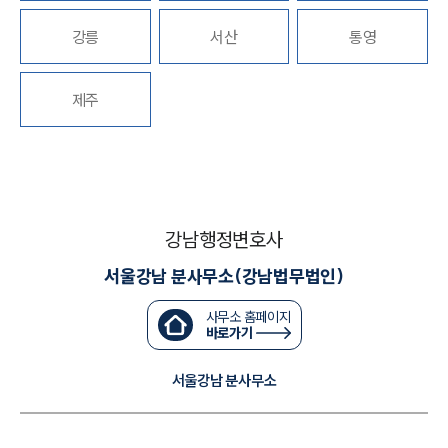
강릉
서산
통영
대륜법률상담예약
대륜법률상담예약
제주
강남행정변호사
서울강남 분사무소(강남법무법인)
사무소 홈페이지
바로가기
서울강남 분사무소