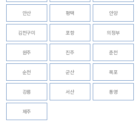
법률정보
법률지식인
안산
평택
안양
고객후기
김천구미
포항
의정부
업무분야
헌법·행정·규제·개혁그룹 업무
원주
진주
춘천
전체
순천
군산
목포
구성원 소개
행정전문변호사
강릉
서산
통영
소식/자료
제주
언론보도
공지사항
법률 블로그