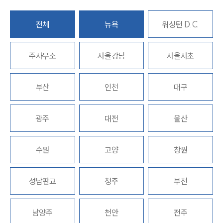
전체
뉴욕
워싱턴 D.C.
주사무소
서울강남
서울서초
그룹소개
부산
인천
대구
그룹소개
대륜의 강점
광주
대전
울산
오시는 길
글로벌 파트너 로펌
고객의 소리
통합검색
수원
고양
창원
AI대륜
성남판교
청주
부천
업무사례
주요 업무사례
남양주
천안
전주
사례분석/최신동향