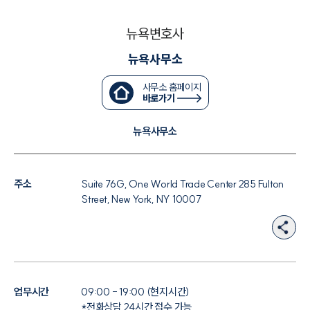
법률서식
뉴스레터/브로슈어
뉴욕변호사
세미나
뉴욕사무소
대륜법률상담예약
사무소 홈페이지
바로가기
대륜법률상담예약
뉴욕사무소
주소
Suite 76G, One World Trade Center 285 Fulton
Street, New York, NY 10007
업무시간
09:00 - 19:00 (현지시간)
*전화상담 24시간 접수 가능