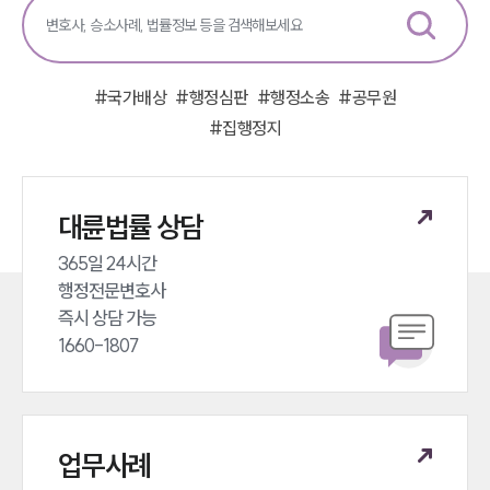
#
국가배상
#
행정심판
#
행정소송
#
공무원
#
집행정지
대륜법률 상담
365일 24시간 

행정전문변호사 

즉시 상담 가능 

1660-1807
업무사례