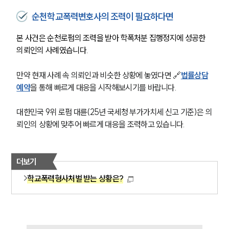
글로벌 파트너 로펌
순천학교폭력변호사의 조력이 필요하다면
고객의 소리
통합검색
본 사건은 순천로펌의 조력을 받아 학폭처분 집행정지에 성공한 
AI대륜
의뢰인의 사례였습니다. 
업무사례
만약 현재 사례 속 의뢰인과 비슷한 상황에 놓였다면 🔗
법률상담
예약
을 통해 빠르게 대응을 시작해보시기를 바랍니다.
주요 업무사례
사례분석/최신동향
대한민국 9위 로펌 대륜(25년 국세청 부가가치세 신고 기준)은 의
법률정보
법률지식인
뢰인의 상황에 맞추어 빠르게 대응을 조력하고 있습니다.
고객후기
더보기
업무분야
학교폭력형사처벌 받는 상황은?
헌법·행정·규제·개혁그룹 업무
전체