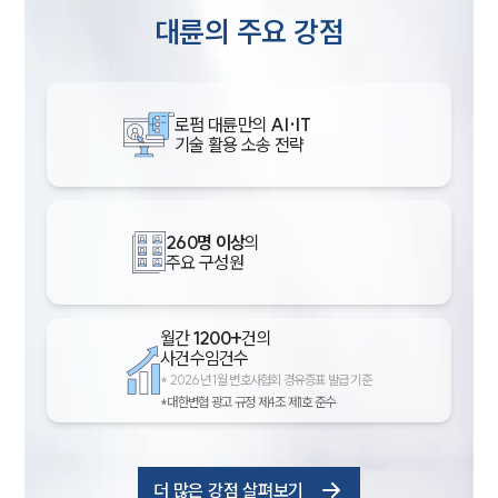
대륜의 주요 강점
로펌 대륜만의
AI·IT
기술 활용 소송 전략
260명 이상
의
주요 구성원
월간
1200+
건의
사건수임건수
*
2026년 1월 변호사협회 경유증표 발급 기준
*대한변협 광고 규정 제4조 제1호 준수
더 많은 강점 살펴보기