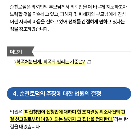
순천로펌은 의뢰인의 부모님께서 의뢰인을 더 바르게 지도하고자 
노력할 것을 약속하고 있고, 피해자 및 피해자의 부모님에게 진심 
어린 사과의 마음을 전하고 있어
 선처를 간절하게 원하고 있다는 
점을 강조
하였습니다.
더보기
학폭처분단계, 학폭위 열리는 기준은?
4
.
순천로펌의 주장에 대한 법원의 결정
그룹소개
법원은 
‘
피신청인이 신청인에 대하여 한 조치결정 취소사건의 판
결 선고일로부터 14일이 되는 날까지 그 집행을 정지한다.
’
라는
판
그룹소개
결을 내렸습니다.
대륜의 강점
오시는 길