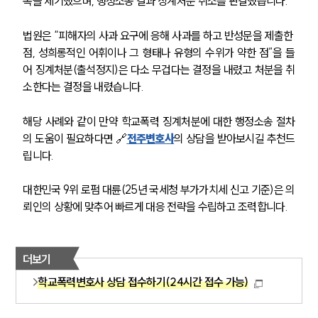
복을 제기했으며, 행정소송 결과 징계처분 취소를 판결했습니다.
법원은 “피해자의 사과 요구에 응해 사과를 하고 반성문을 제출한 
점, 성희롱적인 어휘이나 그 형태나 유형의 수위가 약한 점”을 들
어 징계처분(출석정지)은 다소 무겁다는 결정을 내렸고 처분을 취
소한다는 결정을 내렸습니다.
해당 사례와 같이 만약 학교폭력 징계처분에 대한 행정소송 절차
의 도움이 필요하다면 🔗
전주변호사
의 상담을 받아보시길 추천드
립니다.
대한민국 9위 로펌 대륜(25년 국세청 부가가치세 신고 기준)은 의
그룹소개
뢰인의 상황에 맞추어 빠르게 대응 전략을 수립하고 조력합니다.
그룹소개
대륜의 강점
오시는 길
더보기
글로벌 파트너 로펌
학교폭력변호사 상담 접수하기(24시간 접수 가능)
고객의 소리
통합검색
AI대륜