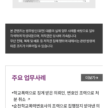
소식/자료
언론보도
공지사항
법률 블로그
본 콘텐츠는 법무법인(유한) 대륜의 실제 업무 사례를 바탕으로 일부
법률서식
각색하여 작성되었으며, 저작권은 당사에 귀속됩니다.
뉴스레터/브로슈어
무단 전재, 복제 및 배포 등 저작권 침해 행위에 대해서는 관련 법령에
세미나
따른 조치가 이루어질 수 있습니다.
대륜법률상담예약
대륜법률상담예약
주요 업무사례
더보기
학교폭력으로 징계 받은 의뢰인, 변호인 조력으로 처
분 취소
순천학교폭력변호사의 조력으로 집행정지 받아낸 의