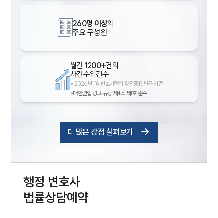
260명 이상
의
주요 구성원
월간
1200+
건의
사건수임건수
*
2026년 1월 변호사협회 경유증표 발급 기준
*대한변협 광고 규정 제4조 제1호 준수
더 많은 강점 살펴보기
행정
변호사
법률상담예약