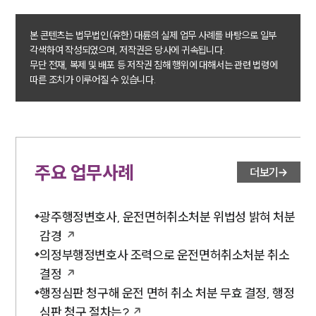
헌법·행정·규제·개혁그룹 업무
본 콘텐츠는 법무법인(유한) 대륜의 실제 업무 사례를 바탕으로 일부
전체
각색하여 작성되었으며, 저작권은 당사에 귀속됩니다.
무단 전재, 복제 및 배포 등 저작권 침해 행위에 대해서는 관련 법령에
따른 조치가 이루어질 수 있습니다.
구성원 소개
행정전문변호사
소식/자료
주요 업무사례
더보기
언론보도
공지사항
광주행정변호사, 운전면허취소처분 위법성 밝혀 처분
법률 블로그
법률서식
감경
뉴스레터/브로슈어
의정부행정변호사 조력으로 운전면허취소처분 취소
세미나
결정
행정심판 청구해 운전 면허 취소 처분 무효 결정, 행정
대륜법률상담예약
심판 청구 절차는?