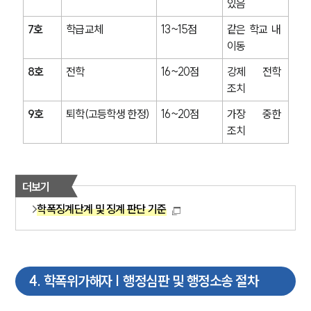
있음
7호
학급교체
13~15점
같은 학교 내 
이동
8호
전학
16~20점
강제 전학 
조치
9호
퇴학(고등학생 한정)
16~20점
가장 중한 
조치
더보기
학폭징계단계 및 징계 판단 기준
4
.
학폭위가해자 | 행정심판 및 행정소송 절차