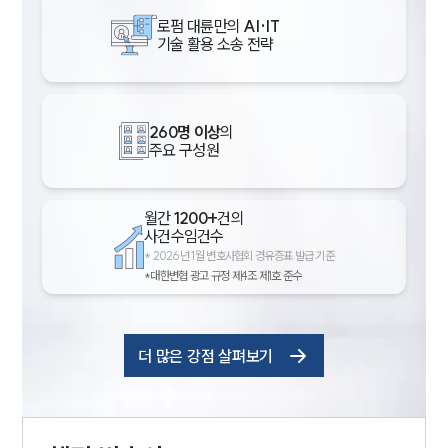
로펌 대륜만의
AI·IT
기술 활용 소송 전략
260명 이상
의
주요 구성원
월간
1200+
건의
사건수임건수
*
2026년 1월 변호사협회 경유증표 발급 기준
*대한변협 광고 규정 제4조 제1호 준수
더 많은 강점 살펴보기