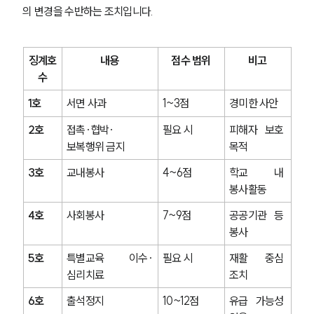
의 변경을 수반하는 조치입니다.
징계호
내용
점수 범위
비고
수
1호
서면 사과
1~3점
경미한 사안
2호
접촉·협박·
필요 시
피해자 보호 
보복행위 금지
목적
3호
교내봉사
4~6점
학교 내 
봉사활동
4호
사회봉사
7~9점
공공기관 등 
봉사
5호
특별교육 이수·
필요 시
재활 중심 
심리치료
조치
6호
출석정지
10~12점
유급 가능성 