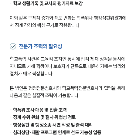
· 학교 생활기록 및 교사의 평가자료 보강
업무분야
이와 같은 구체적 증거와 태도 변화는 학폭위나 행정심판위원회에
서 징계 감경의 핵심 근거로 작용합니다.
헌법·행정·규제·개혁그룹 업무
전체
전문가 조력의 필요성
구성원 소개
학교폭력 사건은 교육적 조치인 동시에 법적 제재 성격을 동시에 
지니므로 가해 학생이나 보호자가 단독으로 대응하기에는 법리와 
행정전문변호사
절차가 매우 복잡합니다.
본 법인은 행정전문변호사와 학교폭력전문변호사의 협업을 통해 
소식/자료
다음과 같은 실질적 조력이 가능합니다.
언론보도
공지사항
· 학폭위 조사 대응 및 진술 조력
법률 블로그
· 징계 수위 완화 및 절차 위법성 검토
법률서식
· 행정심판 및 행정소송 서면 작성 및 출석 대리
뉴스레터/브로슈어
· 심리상담·재활 프로그램 연계로 선도 가능성 입증
세미나