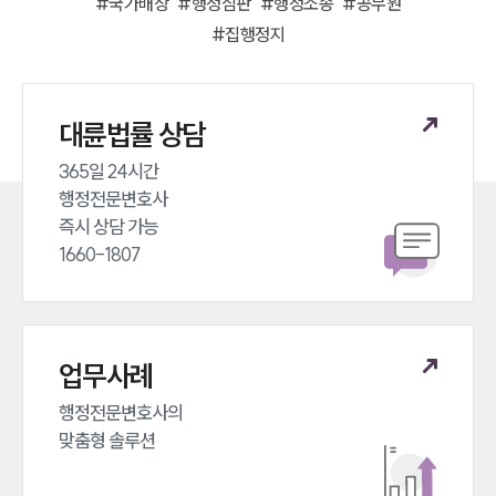
#
국가배상
#
행정심판
#
행정소송
#
공무원
#
집행정지
대륜법률 상담
365일 24시간 

행정전문변호사 

즉시 상담 가능 

1660-1807
업무사례
행정전문변호사의 

맞춤형 솔루션