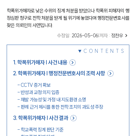
학폭위가해자로 낮은 수위의 징계 처분을 받았으나 학폭위 피해자의 행
정심판 청구로 전학 처분을 받게 될 위기에 놓였다며 행정전문변호사를
찾은 의뢰인의 사연입니다.
수정일
:
2026-05-06
|
저자 :
정찬우
CONTENTS
1
.
학폭위가해자 | 사건 내용
2
.
학폭위가해자 | 행정전문변호사의 조력 사항
-
CCTV 증거 확보
-
반성과 교정 의지 입증
-
재발 가능성 및 가정 내 지도환경 소명
-
판례 근거 제시를 통한 전학 조치의 과도성 주장
3
.
학폭위가해자 | 사건 결과
-
학교폭력 징계 판단 기준