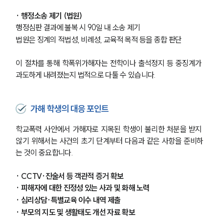
· 행정소송 제기 (법원)
행정심판 결과에 불복 시 90일 내 소송 제기
법원은 징계의 적법성, 비례성, 교육적 목적 등을 종합 판단
그룹소개
이 절차를 통해 학폭위가해자는 전학이나 출석정지 등 중징계가 
그룹소개
과도하게 내려졌는지 법적으로 다툴 수 있습니다.
대륜의 강점
오시는 길
글로벌 파트너 로펌
고객의 소리
가해 학생의 대응 포인트
통합검색
AI대륜
학교폭력 사안에서 가해자로 지목된 학생이 불리한 처분을 받지 
않기 위해서는 사건의 초기 단계부터 다음과 같은 사항을 준비하
는 것이 중요합니다.
업무사례
· CCTV·진술서 등 객관적 증거 확보
주요 업무사례
사례분석/최신동향
· 피해자에 대한 진정성 있는 사과 및 화해 노력
법률정보
· 심리상담·특별교육 이수 내역 제출
법률지식인
· 부모의 지도 및 생활태도 개선 자료 확보
고객후기