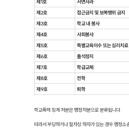
제1호
서면사과
제2호
접근금지 및 보복행위 금지
제3호
학교 내 봉사
제4호
사회봉사
제5호
특별교육이수 또는 심리치료
제6호
출석정지
제7호
학급교체
제8호
전학
제9호
퇴학
학교폭력 징계 처분은 행정처분으로 분류됩니다. 
따라서 부당하거나 절차상 하자가 있는 경우 행정소송