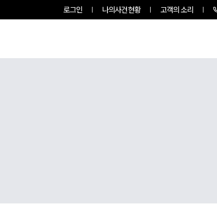
로그인
나의사건현황
고객의 소리
룹소개
업무사례
업무분야