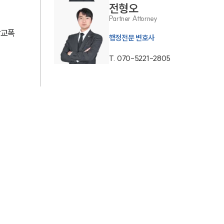
전형오
AI대륜
Partner Attorney
학교폭
행정전문 변호사
업무사례
T.
070-5221-2805
주요 업무사례
사례분석/최신동향
법률정보
법률지식인
고객후기
업무분야
헌법·행정·규제·개혁그룹 업무