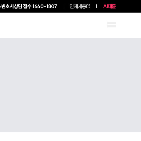
변호사상담 접수
1660-1807
인재채용
AI대륜
구성원 소개
소식/자료