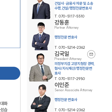
건설사·금융사 자문 및 소송
수행,건설/행정전문변호사
T.
070-5117-5510
강동훈
Partner Attorney
행정전문 변호사
그룹소개
T.
070-5214-2362
김국일
President Attorney
그룹소개
의정부지검 고양지청장 경력,
형사/지식재산/행정전문변
대륜의 강점
호사
T.
070-5117-2950
오시는 길
이인준
글로벌 파트너 로펌
Senior Associate Attorney
행정전문 변호사
고객의 소리
 대화
하셨습
T.
070-5214-2362
통합검색