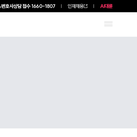
변호사상담 접수
1660-1807
인재채용
AI대륜
구성원 소개
소식/자료