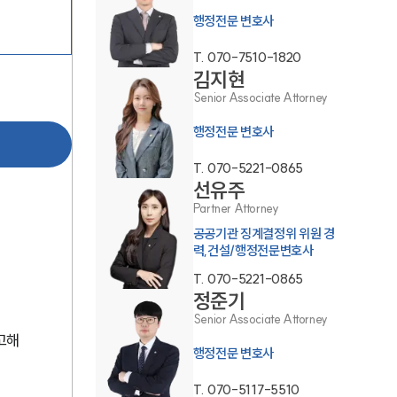
행정전문 변호사
T.
070-7510-1820
김지현
Senior Associate Attorney
행정전문 변호사
그룹소개
T.
070-5221-0865
선유주
Partner Attorney
그룹소개
공공기관 징계결정위 위원 경
대륜의 강점
력,건설/행정전문변호사
T.
070-5221-0865
오시는 길
정준기
글로벌 파트너 로펌
Senior Associate Attorney
고해 
행정전문 변호사
고객의 소리
T.
070-5117-5510
통합검색