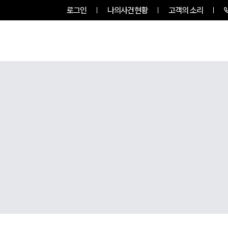
로그인
나의사건현황
고객의 소리
룹소개
업무사례
업무분야