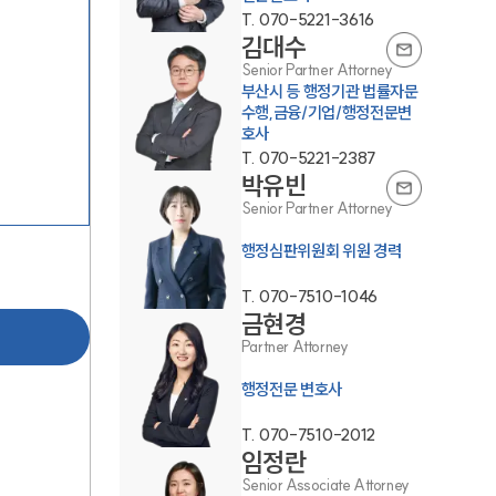
T.
070-5221-3616
김대수
Senior Partner Attorney
부산시 등 행정기관 법률자문
수행,금융/기업/행정전문변
호사
T.
070-5221-2387
박유빈
그룹소개
Senior Partner Attorney
행정심판위원회 위원 경력
그룹소개
T.
070-7510-1046
대륜의 강점
금현경
Partner Attorney
오시는 길
행정전문 변호사
글로벌 파트너 로펌
T.
070-7510-2012
고객의 소리
임정란
Senior Associate Attorney
통합검색