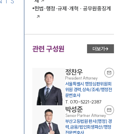
NTS
제
헌법·행정·규제·개혁 · 공무원중징계
관련 구성원
더보기
정찬우
President Attorney
서울특별시 행정심판위원회
위원 경력,상속/조세/행정전
문변호사
T.
070-5221-2387
박성준
Senior Partner Attorney
부산고등법원 판사[행정] 경
력,금융/법인회생파산/행정
전문변호사