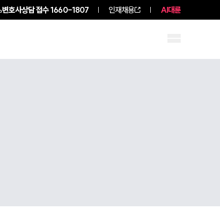
변호사상담 접수
1660-1807
인재채용
AI대륜
구성원 소개
소식/자료