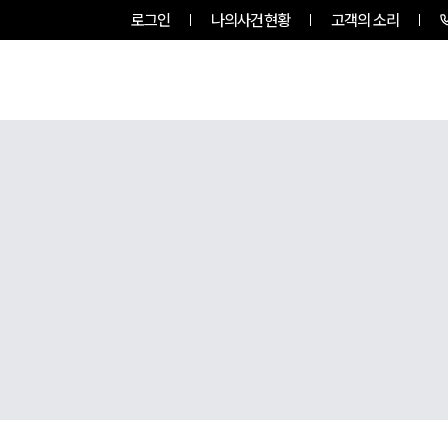
로그인
나의사건현황
고객의 소리
룹소개
업무사례
업무분야