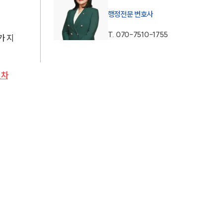
행정전문 변호사
AI대륜
T.
070-7510-1755
가 지
업무사례
주요 업무사례
절차
사례분석/최신동향
법률정보
법률지식인
고객후기
업무분야
헌법·행정·규제·개혁그룹 업무