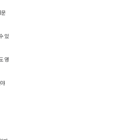
전체
때문
구성원 소개
수 있
행정전문변호사
도 영
소식/자료
언론보도
야 
공지사항
법률 블로그
법률서식
뉴스레터/브로슈어