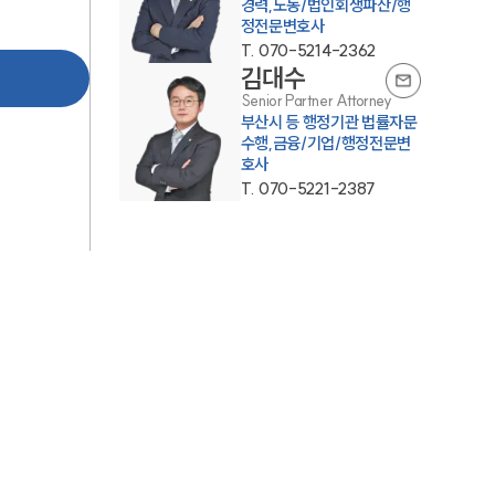
경력,노동/법인회생파산/행
정전문변호사
AI대륜
T.
070-5214-2362
김대수
Senior Partner Attorney
업무사례
부산시 등 행정기관 법률자문
수행,금융/기업/행정전문변
주요 업무사례
호사
T.
070-5221-2387
사례분석/최신동향
법률정보
법률지식인
고객후기
업무분야
헌법·행정·규제·개혁그룹 업무