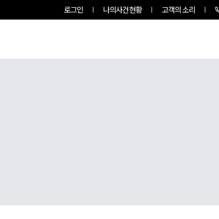
로그인
나의사건현황
고객의 소리
룹소개
업무사례
업무분야