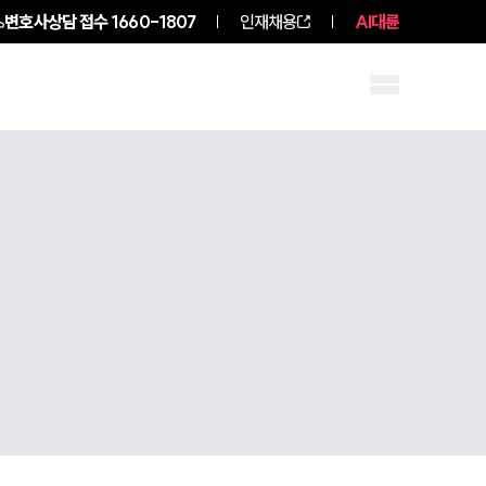
변호사상담 접수
1660-1807
인재채용
AI대륜
구성원 소개
소식/자료