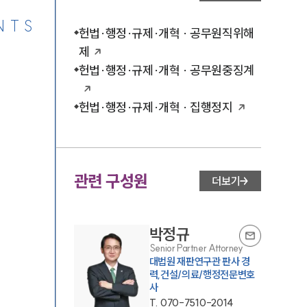
NTS
헌법·행정·규제·개혁 · 공무원직위해
제
헌법·행정·규제·개혁 · 공무원중징계
헌법·행정·규제·개혁 · 집행정지
관련 구성원
더보기
박정규
Senior Partner Attorney
대법원 재판연구관 판사 경
력,건설/의료/행정전문변호
사
T.
070-7510-2014