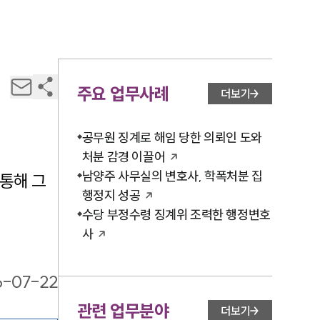
주요 업무사례
더보기
공무원 징계로 해임 당한 의뢰인 도와
처분 감경 이끌어
남양주 사무실의 변호사, 학폭처분 집
통해 그 
행정지 성공
수당 부정수령 징계위 조력한 행정변호
사
6-07-22
관련 업무분야
더보기