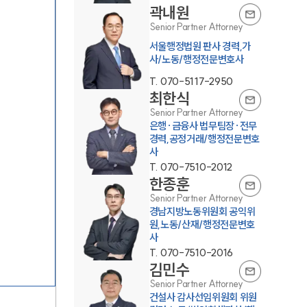
곽내원
Senior Partner Attorney
서울행정법원 판사 경력,가
사/노동/행정전문변호사
T.
070-5117-2950
최한식
Senior Partner Attorney
은행·금융사 법무팀장·전무
그룹소개
경력,공정거래/행정전문변호
사
그룹소개
T.
070-7510-2012
한종훈
대륜의 강점
Senior Partner Attorney
경남지방노동위원회 공익위
오시는 길
원,노동/산재/행정전문변호
사
글로벌 파트너 로펌
T.
070-7510-2016
김민수
고객의 소리
Senior Partner Attorney
건설사 감사선임위원회 위원
통합검색