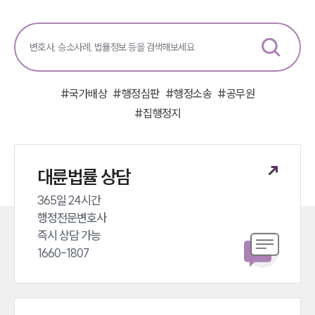
소식/자료
언론보도
공지사항
법률 블로그
법률서식
#
국가배상
#
행정심판
#
행정소송
#
공무원
뉴스레터/브로슈어
#
집행정지
세미나
대륜법률상담예약
대륜법률 상담
대륜법률상담예약
365일 24시간 

행정전문변호사 

즉시 상담 가능 

1660-1807