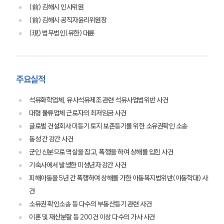
(前) 김해시 인사위원
(前) 김해시 공직자윤리위원장
(現) 법무법인(유한) 대륜
주요실적
석유화학업체, 유사석유제조 관련 석유사업법위반 사건
대형 물류업체 근로자의 최저임금 사건
글로벌 건설회사 미등기 토지 보존등기를 위한 소유권확인 소송
동성 간 강간 사건
군인 신분으로 멱살을 잡고, 폭행을 하여 상해를 입힌 사건
기숙사에서 발생한 미성년자 강간 사건
피해아동을 5년 간 폭행하여 상해를 가한 아동복지법위반(아동학대) 사
건
소유권 확인소송 등 다수의 부동산등기 관련 사건
이혼 및 재산분할 등 200건 이상 다수의 가사 사건