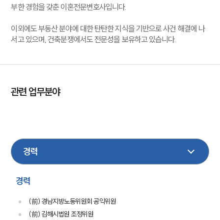
부한 경험을 갖춘 이혼전문변호사입니다.
이외에도 부동산 분야에 대한 탄탄한 지식을 기반으로 사건 해결에 나
서고 있으며, 건축분쟁에서도 전문성을 보유하고 있습니다.
관련 업무분야
노동
산재
민사
손해배상
부동산
이혼
금융
형사
성범죄
가사
보험
건설
경력
(前) 경남지방노동위원회 공익위원
(前) 김해시법원 조정위원