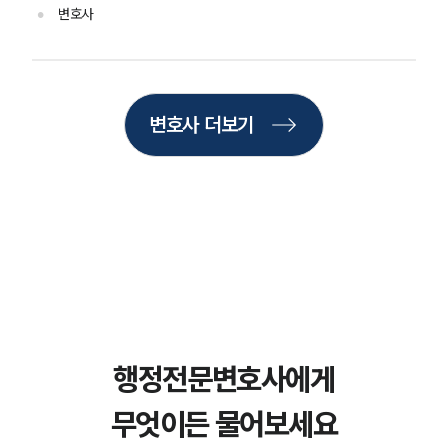
변호사
업무사례
주요 업무사례
사례분석/최신동향
변호사 더보기
법률정보
법률지식인
고객후기
업무분야
헌법·행정·규제·개혁그룹 업무
전체
구성원 소개
행정전문변호사에게
행정전문변호사
무엇이든 물어보세요