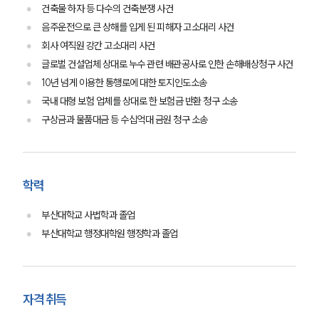
건축물 하자 등 다수의 건축분쟁 사건
음주운전으로 큰 상해를 입게 된 피해자 고소대리 사건
회사 여직원 강간 고소대리 사건
글로벌 건설업체 상대로 누수 관련 배관공사로 인한 손해배상청구 사건
10년 넘게 이용한 통행로에 대한 토지인도소송
국내 대형 보험 업체를 상대로 한 보험금 반환 청구 소송
구상금과 물품대금 등 수십억대 금원 청구 소송
학력
그룹소개
부산대학교 사법학과 졸업
그룹소개
부산대학교 행정대학원 행정학과 졸업
대륜의 강점
오시는 길
글로벌 파트너 로펌
고객의 소리
자격 취득
통합검색
AI대륜