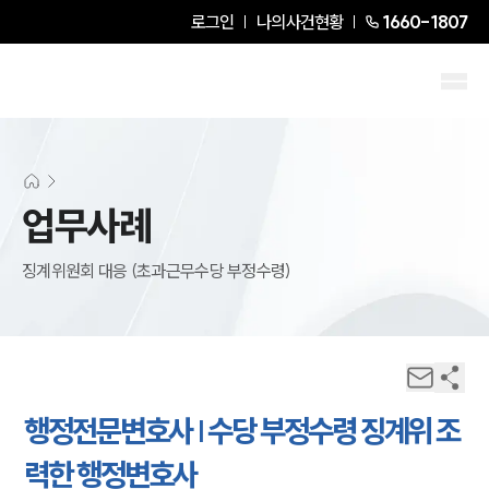
로그인
나의사건현황
1660-1807
업무사례
징계위원회 대응 (초과근무수당 부정수령)
행정전문변호사 | 수당 부정수령 징계위 조
력한 행정변호사