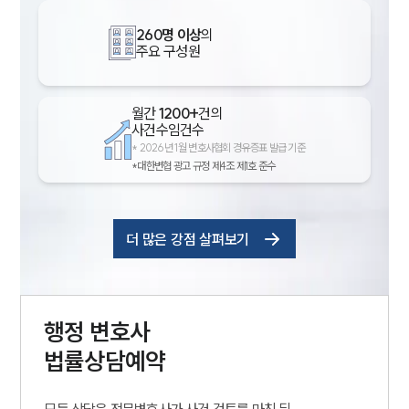
260명 이상
의
주요 구성원
월간
1200+
건의
사건수임건수
*
2026년 1월 변호사협회 경유증표 발급 기준
*대한변협 광고 규정 제4조 제1호 준수
더 많은 강점 살펴보기
행정
변호사
법률상담예약