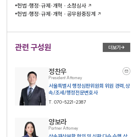
헌법·행정·규제·개혁 · 소청심사
헌법·행정·규제·개혁 · 공무원중징계
관련 구성원
더보기
정찬우
President Attorney
서울특별시 행정심판위원회 위원 경력,상
속/조세/행정전문변호사
T.
070-5221-2387
양보라
Partner Attorney
상속재산분할 협의 및 심판 다수 수행,상