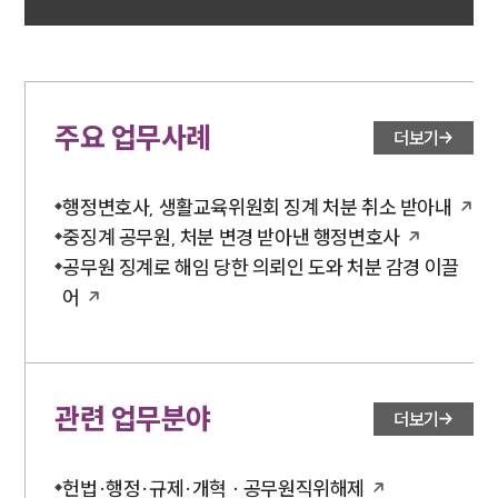
소식/자료
언론보도
공지사항
법률 블로그
주요 업무사례
더보기
법률서식
뉴스레터/브로슈어
세미나
행정변호사, 생활교육위원회 징계 처분 취소 받아내
중징계 공무원, 처분 변경 받아낸 행정변호사
대륜법률상담예약
공무원 징계로 해임 당한 의뢰인 도와 처분 감경 이끌
어
대륜법률상담예약
관련 업무분야
더보기
헌법·행정·규제·개혁 · 공무원직위해제