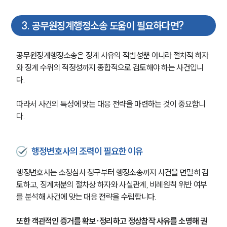
3
.
공무원징계행정소송 도움이 필요하다면?
공무원징계행정소송은 징계 사유의 적법성뿐 아니라 절차적 하자
와 징계 수위의 적정성까지 종합적으로 검토해야 하는 사건입니
다.
따라서 사건의 특성에 맞는 대응 전략을 마련하는 것이 중요합니
그룹소개
다.
그룹소개
대륜의 강점
행정변호사의 조력이 필요한 이유
오시는 길
글로벌 파트너 로펌
행정변호사는 소청심사 청구부터 행정소송까지 사건을 면밀히 검
고객의 소리
토하고, 징계처분의 절차상 하자와 사실관계, 비례원칙 위반 여부
통합검색
를 분석해 사건에 맞는 대응 전략을 수립합니다.
AI대륜
또한 객관적인 증거를 확보·정리하고 정상참작 사유를 소명해 권