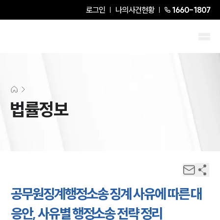
로그인
나의사건현황
1660-1807
법률정보
공무원징계행정소송 징계 사유에 따른 대
응안, 사유별 행정소송 전략 정리