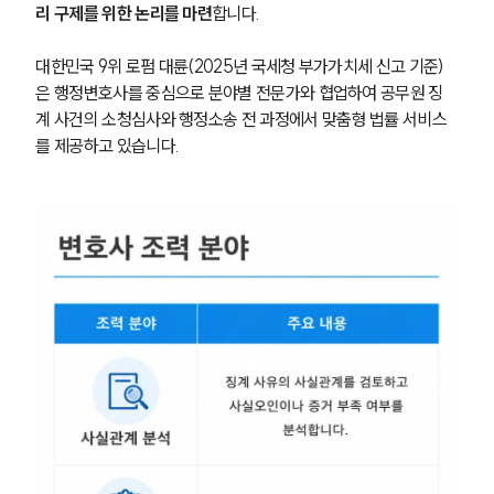
업무사례
리 구제를 위한 논리를 마련
합니다.
주요 업무사례
대한민국 9위 로펌 대륜(2025년 국세청 부가가치세 신고 기준)
사례분석/최신동향
법률정보
은 행정변호사를 중심으로 분야별 전문가와 협업하여 공무원 징
법률지식인
계 사건의 소청심사와 행정소송 전 과정에서 맞춤형 법률 서비스
고객후기
를 제공하고 있습니다.
업무분야
헌법·행정·규제·개혁그룹 업무
전체
구성원 소개
행정전문변호사
소식/자료