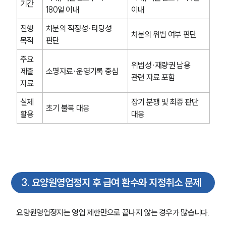
기간
180일 이내
이내
진행 
처분의 적정성·타당성 
처분의 위법 여부 판단
목적
판단
주요 
위법성·재량권 남용 
제출 
소명자료·운영기록 중심
관련 자료 포함
자료
실제 
장기 분쟁 및 최종 판단 
초기 불복 대응
활용
대응
3
.
요양원영업정지 후 급여 환수와 지정취소 문제
요양원영업정지는 영업 제한만으로 끝나지 않는 경우가 많습니다.