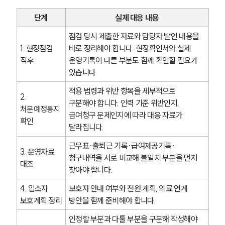
그룹소개
단계
실제 대응 내용
점검 당시 제출한 자료와 담당자 발언 내용을 
그룹소개
대륜의 강점
1. 현장점검 
바로 정리해야 합니다. 현장확인서와 실제 
오시는 길
직후
운영기록이 다른 부분도 함께 확인할 필요가 
글로벌 파트너 로펌
있습니다.
고객의 소리
통합검색
적용 법령과 위반 항목을 세부적으로 
2. 
AI대륜
구분해야 합니다. 인력 기준 위반인지, 
처분예정통지 
급여청구 문제인지에 따라 대응 자료가 
확인
업무사례
달라집니다.
근무표·출퇴근 기록·급여제공기록·
주요 업무사례
3. 운영자료 
청구내역을 서로 비교해 불일치 부분을 먼저 
사례분석/최신동향
대조
법률정보
찾아야 합니다.
법률지식인
4. 입소자 
보호자 안내 여부와 전원 계획, 의료 연계 
고객후기
보호계획 정리
방안을 함께 준비해야 합니다.
인정할 부분과 다툴 부분을 구분해 작성해야 
업무분야