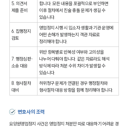
5. 의견서 
합니다. 모든 내용을 포괄적으로 부인하면 
헌법·행정·규제·개혁그룹 업무
제출 준비
이후 절차에서 진술 충돌 문제가 생길 수 
전체
있습니다.
영업정지 시행 시 입소자 생활과 기관 운영에 
6. 집행정지 
구성원 소개
어떤 손해가 발생하는지 객관 자료로 
검토
정리해야 합니다.
행정전문변호사
위반 항목별로 반복성 여부와 고의성을 
7. 행정심판·
나누어 다퉈야 합니다. 같은 자료라도 해석 
소식/자료
소송 대응
방식에 따라 처분 수위 차이가 발생할 수 
있습니다.
언론보도
8. 형사절차 
허위청구 문제가 연결된 경우 행정절차와 
공지사항
법률 블로그
대비
형사절차 대응 방향을 함께 정리해야 합니다.
법률서식
뉴스레터/브로슈어
세미나
변호사의 조력
요양원영업정지 사건은 영업정지 처분만 따로 대응하기 어려운 경
대륜법률상담예약