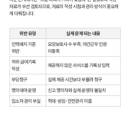
자료가 우선 검토되므로, 자료의 작성 시점과 관리 방식이 중요하
게 다뤄집니다.
위반 유형
실제 문제 되는 내용
인력배치 기준 
요양보호사 수 부족, 야간근무 인원 
위반
미충족
허위 급여기록 
제공하지 않은 서비스를 기록상 입력
작성
부당청구
실제 제공 시간보다 부풀려 청구
명의대여 운영
신고 명의자와 실제 운영자 불일치
입소자 관리 부실
학대·방임·안전관리 미흡