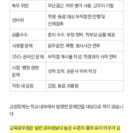
복무 위반
무단결근, 허위 병가 사용, 근무지 이탈
학생·동료 대상 부적절한 언행 및 
성비위
신체접촉
금품수수
촌지 수수, 부정 청탁, 학부모 금품 제공
사생활 문제
음주운전, 폭행, 형사사건 연루
SNS·온라인 문제
부적절 게시물 작성, 학생과의 사적 연락
시험·행정 관련 
성적 조작, 공문서 허위 작성
문제
직장 내 갈등
갑질, 동료 괴롭힘
교원징계는 학교 내부에서 발생한 문제만을 대상으로 하지 않습니
다.
교육공무원은 일반 공무원보다 높은 수준의 품위 유지 의무가 요