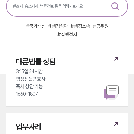
#
국가배상
#
행정심판
#
행정소송
#
공무원
#
집행정지
대륜법률 상담
365일 24시간 

행정전문변호사 

즉시 상담 가능 

1660-1807
업무사례