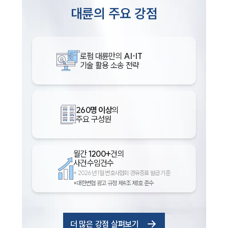
대륜의 주요 강점
로펌 대륜만의
AI·IT
기술 활용 소송 전략
260명 이상
의
주요 구성원
월간
1200+
건의
사건수임건수
*
2026년 1월 변호사협회 경유증표 발급 기준
*대한변협 광고 규정 제4조 제1호 준수
더 많은 강점 살펴보기