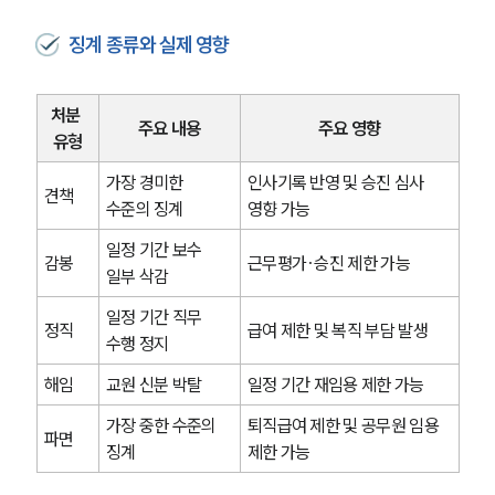
징계 종류와 실제 영향
처분 
주요 내용
주요 영향
유형
가장 경미한 
인사기록 반영 및 승진 심사 
견책
수준의 징계
영향 가능
일정 기간 보수 
감봉
근무평가·승진 제한 가능
일부 삭감
일정 기간 직무 
정직
급여 제한 및 복직 부담 발생
수행 정지
해임
교원 신분 박탈
일정 기간 재임용 제한 가능
가장 중한 수준의 
퇴직급여 제한 및 공무원 임용 
파면
징계
제한 가능