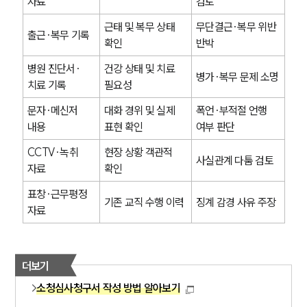
자료
검토
근태 및 복무 상태 
무단결근·복무 위반 
출근·복무 기록
확인
반박
병원 진단서·
건강 상태 및 치료 
병가·복무 문제 소명
치료 기록
필요성
문자·메신저 
대화 경위 및 실제 
폭언·부적절 언행 
내용
표현 확인
여부 판단
CCTV·녹취 
현장 상황 객관적 
사실관계 다툼 검토
자료
확인
표창·근무평정 
기존 교직 수행 이력
징계 감경 사유 주장
자료
더보기
소청심사청구서 작성 방법 알아보기