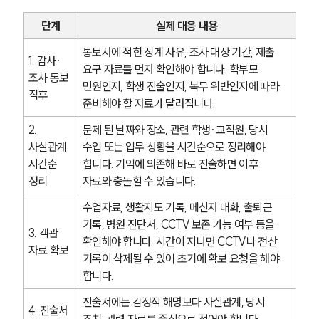
글로벌 파트너 로펌
고객의 소리
단계
실제 대응 내용
통합검색
AI대륜
통보서에 적힌 징계 사유, 조사 대상 기간, 제출 
1. 감사·
요구 자료를 먼저 확인해야 합니다. 학부모 
조사 통보 
민원인지, 학생 진술인지, 복무 위반인지에 따라 
업무사례
직후
준비해야 할 자료가 달라집니다.
주요 업무사례
2. 
문제 된 날짜와 장소, 관련 학생·교직원, 당시 
사례분석/최신동향
사실관계 
수업 또는 업무 상황을 시간순으로 정리해야 
법률정보
시간순 
합니다. 기억에 의존해 바로 진술하면 이후 
법률지식인
고객후기
정리
자료와 충돌할 수 있습니다.
수업자료, 생활지도 기록, 메신저 대화, 출퇴근 
업무분야
기록, 병원 진단서, CCTV 보존 가능 여부 등을 
3. 객관 
확인해야 합니다. 시간이 지나면 CCTV나 전산 
자료 확보
헌법·행정·규제·개혁그룹 업무
기록이 삭제될 수 있어 초기에 확보 요청을 해야 
전체
합니다.
진술서에는 감정적 해명보다 사실관계, 당시 
4. 진술서 
구성원 소개