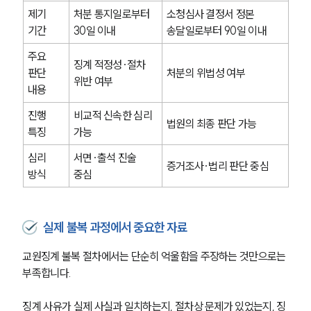
제기 
처분 통지일로부터 
소청심사 결정서 정본 
기간
30일 이내
송달일로부터 90일 이내
주요 
징계 적정성·절차 
판단 
처분의 위법성 여부
위반 여부
내용
진행 
비교적 신속한 심리 
법원의 최종 판단 가능
특징
가능
심리 
서면·출석 진술 
증거조사·법리 판단 중심
방식
중심
실제 불복 과정에서 중요한 자료
교원징계 불복 절차에서는 단순히 억울함을 주장하는 것만으로는 
부족합니다.
징계 사유가 실제 사실과 일치하는지, 절차상 문제가 있었는지, 징