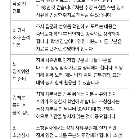
조치, 관련 자료를 중심으로 적어야 합니다. 
작성 전 
“그랬던 것 같습니다”처럼 추정 표현을 쓰면 징계 
검토
행정전문변호사
사유를 인정한 취지로 해석될 수 있습니다.
조사 질문의 범위를 확인하고, 모르는 내용은 
5. 감사·
소식/자료
즉답보다 확인 후 답변하는 방식으로 정리해야 
조사 출석 
합니다. 학생 진술이나 민원 내용과 다른 부분은 
대응
언론보도
자료를 근거로 설명해야 합니다.
공지사항
법률 블로그
징계 사유별로 인정할 부분과 다툴 부분을 
6. 
법률서식
나누고, 정상 참작 자료를 정리해야 합니다. 학생 
뉴스레터/브로슈어
징계위원
피해 회복 노력, 재발 방지 계획, 근무평정, 표창 
세미나
회 준비
내역 등이 함께 활용될 수 있습니다.
징계 처분서를 받은 뒤에는 처분 사유와 징계 
대륜법률상담예약
7. 처분 
수위가 적정한지 확인해야 합니다. 소청심사는 
통지 후 
통상 처분을 안 날부터 30일 이내 청구해야 
대륜법률상담예약
불복 검토
하므로 기간을 놓치지 않는 것이 중요합니다.
8. 
소청심사에서는 징계 사유 부존재, 절차 위반, 
소청심사·
징계 양정 과다를 구분해 주장해야 합니다. 소청 