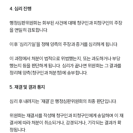
글로벌 파트너 로펌
고객의 소리
4. 심리 진행
통합검색
AI대륜
행정심판위원회는 회부된 사건에 대해 청구인과 피청구인의 주장
을 면밀히 검토합니다. 
업무사례
이후 ‘심리기일’을 정해 양측의 주장과 증거를 심리하게 됩니다.
주요 업무사례
사례분석/최신동향
이 과정에서 처분이 법적으로 위법했는지, 또는 과도하거나 부당
법률정보
했는지 등을 판단하게 됩니다. 심리가 끝나면 위원회는 그 결과를 
법률지식인
정리해 양측(청구인과 처분청)에 송부합니다.
고객후기
5. 재결 및 결과 통지
업무분야
심리 후 내려지는 ‘재결’은 행정심판위원회의 최종 판단입니다. 
헌법·행정·규제·개혁그룹 업무
전체
위원회는 재결서를 작성해 청구인과 피청구인에게 송달하며 이 재
결서에 따라 처분이 취소되거나, 감경되거나, 기각되는 결과가 확
정됩니다.
구성원 소개