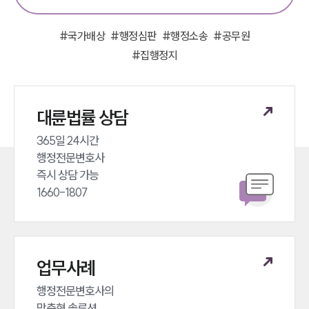
#
국가배상
#
행정심판
#
행정소송
#
공무원
#
집행정지
대륜법률 상담
365일 24시간 

행정전문변호사 

인재채용
즉시 상담 가능 

만화로 보는 사례
1660-1807
업무사례
행정전문변호사의 

맞춤형 솔루션