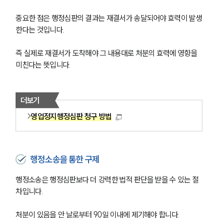
중요한 점은 행정심판의 결과는 재결서가 송달되어야 효력이 발생
행정전문변호사
한다는 것입니다. 
소식/자료
즉 실제로 재결서가 도착해야 그 내용대로 처분의 효력에 영향을 
미친다는 뜻입니다.
언론보도
공지사항
법률 블로그
더보기
법률서식
뉴스레터/브로슈어
영업정지행정심판 청구 방법
세미나
대륜법률상담예약
행정소송을 통한 구제
대륜법률상담예약
행정소송은 행정심판보다 더 강력한 법적 판단을 받을 수 있는 절
차입니다. 
처분이 있음을 안 날로부터 90일 이내에 제기해야 합니다.