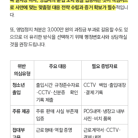
속 절차상 하자, 영업자의 준법 노력 등을 입증하는 것이 핵심이므
로 사안에 맞는 맞춤형 대응 전략 수립과 증거 확보가 필수
적입니
다.
또, 영업정지 처분은 3,000만 원의 과징금 부과로 갈음할 수도 있
으므로 더 유리한 방식을 선택하기 위해 행정변호사와 상담하실 
것을 권장 드립니다.
위반 
주요 대응
필요 증빙자료
의심유형
청소년 
출입시간 규정준수자료
CCTV 백업·출입대장
출입
·CCTV·신분증 확인 
·결제 기록
기록 제출
주류 제공
주류 판매 사실 부존재 
POS내역·냉장고 내부 
입증
사진·비치 품목
접대부 
근로형태·역할 증명
근로계약서·CCTV·
고용
결제 내역