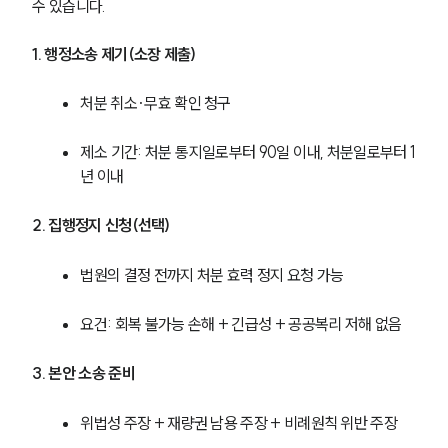
수 있습니다.
글로벌 파트너 로펌
고객의 소리
통합검색
1. 행정소송 제기(소장 제출)
AI대륜
처분 취소·무효 확인 청구
업무사례
제소 기간: 처분 통지일로부터 90일 이내, 처분일로부터 1
주요 업무사례
년 이내
사례분석/최신동향
법률정보
2. 집행정지 신청(선택)
법률지식인
고객후기
법원의 결정 전까지 처분 효력 정지 요청 가능
업무분야
요건: 회복 불가능 손해 + 긴급성 + 공공복리 저해 없음
헌법·행정·규제·개혁그룹 업무
3. 본안 소송 준비
전체
위법성 주장 + 재량권 남용 주장 + 비례원칙 위반 주장
구성원 소개