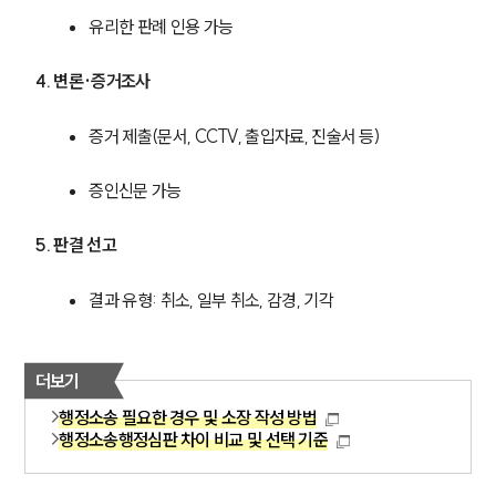
유리한 판례 인용 가능
행정전문변호사
4. 변론·증거조사
소식/자료
증거 제출(문서, CCTV, 출입자료, 진술서 등)
언론보도
공지사항
증인신문 가능
법률 블로그
법률서식
5. 판결 선고 
뉴스레터/브로슈어
세미나
결과 유형: 취소, 일부 취소, 감경, 기각
대륜법률상담예약
더보기
대륜법률상담예약
행정소송 필요한 경우 및 소장 작성 방법
행정소송행정심판 차이 비교 및 선택 기준