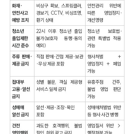
화재·
비상구 확보, 스프링클러, 
안전관리 위반에 
안전사고 
경보기, CCTV, 비상조명, 
따른 영업정지·
예방 조치
환기 상태
개선명령
청소년 
22시 이후 청소년 출입 
청소년 보호법·
출입제한 
불가(보호자 동행·동의 
관련 특별법 적용 
시간 준수
예외)
가능
주류 판매·
직접 판매·간접 제공·보관
형사처벌 + 
제공 금지
·무상 제공 포함
영업정지 + 폐업 
가능
접대부 
성별 불문, 객실 제공형 
유흥주점 간주, 
고용·알선 
서비스 일체 금지
불법 영업 판단 
금지
가능
성매매 
알선·제공·조장·묵인 
성매매처벌법 위반 
알선 금지
포함
등 형사 사건 병행
건전 
과도한 호객행위, 불법 
영업질서 위반 → 
영업행위 
할인, 허위 광고 금지
행정처분 가능