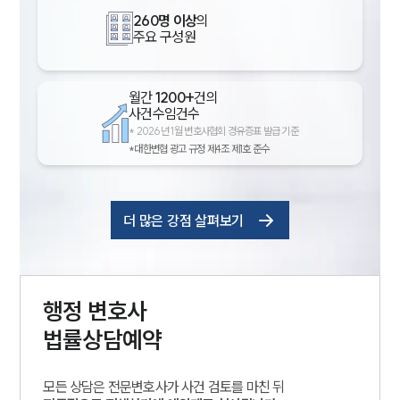
260명 이상
의
주요 구성원
월간
1200+
건의
사건수임건수
*
2026년 1월 변호사협회 경유증표 발급 기준
*대한변협 광고 규정 제4조 제1호 준수
더 많은 강점 살펴보기
행정
변호사
법률상담예약
모든 상담은 전문변호사가 사건 검토를 마친 뒤