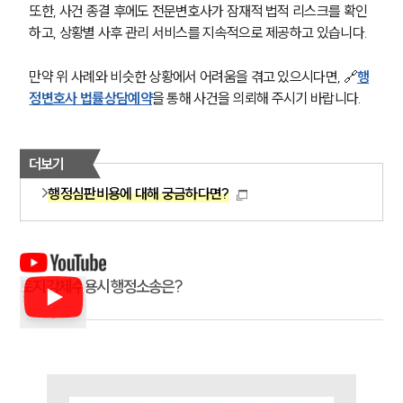
또한, 사건 종결 후에도 전문변호사가 잠재적 법적 리스크를 확인
하고, 상황별 사후 관리 서비스를 지속적으로 제공하고 있습니다.
그룹소개
그룹소개
만약 위 사례와 비슷한 상황에서 어려움을 겪고 있으시다면, 🔗
행
대륜의 강점
정변호사 법률상담예약
을 통해 사건을 의뢰해 주시기 바랍니다.
오시는 길
글로벌 파트너 로펌
고객의 소리
더보기
통합검색
AI대륜
행정심판비용에 대해 궁금하다면?
업무사례
주요 업무사례
토지강제수용시 행정소송은?
사례분석/최신동향
법률정보
법률지식인
고객후기