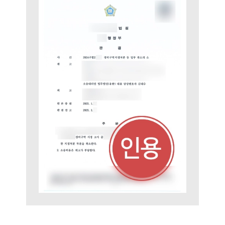
업무분야
헌법·행정·규제·개혁그룹 업무
전체
구성원 소개
행정전문변호사
소식/자료
언론보도
공지사항
법률 블로그
법률서식
뉴스레터/브로슈어
세미나