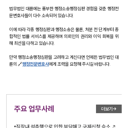
법무법인 대륜에는 풍부한 행정소송행정심판 경험을 갖춘 행정전
언론보도
문변호사들이 다수 소속되어 있습니다.
공지사항
법률 블로그
법률서식
이에 따라 각종 행정심판과 행정소송은 물론, 처분 전 단계부터 종
뉴스레터/브로슈어
합적인 법률 서비스를 제공하며 의뢰인의 권리와 이익 회복을 위
세미나
해 최선을 다하고 있습니다.
만약 행정소송행정심판을 고려하고 계신다면 언제든 법무법인 대
대륜법률상담예약
륜의 🔗
행정전문변호사
에게 조력을 요청해 주시길 바랍니다.
대륜법률상담예약
주요 업무사례
더보기
직장내 성추행으로 인한 부당해고 구제신청 승소