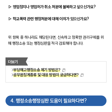
▷ 영업정지나 영업허가 취소 처분에 불복하고 싶으신가요?
▷ 학교폭력 관련 행정처분에 대해 이의가 있으신가요?
위 항목 중 하나라도 해당된다면, 신속하고 정확한 권리구제를 위
해 행정소송 또는 행정심판을 적극 검토해야 합니다.
그룹소개
더보기
부당해고행정소송 제기 방법은?
그룹소개
공무원징계종류 및 대응 방법이 궁금하다면?
대륜의 강점
오시는 길
글로벌 파트너 로펌
고객의 소리
통합검색
4
.
행정소송행정심판 도움이 필요하다면?
AI대륜