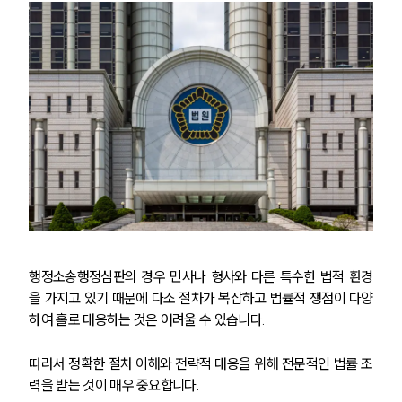
업무사례
주요 업무사례
사례분석/최신동향
법률정보
법률지식인
고객후기
업무분야
헌법·행정·규제·개혁그룹 업무
전체
행정소송행정심판의 경우 민사나 형사와 다른 특수한 법적 환경
을 가지고 있기 때문에 다소 절차가 복잡하고 법률적 쟁점이 다양
구성원 소개
하여 홀로 대응하는 것은 어려울 수 있습니다.
행정전문변호사
따라서 정확한 절차 이해와 전략적 대응을 위해 전문적인 법률 조
력을 받는 것이 매우 중요합니다.
소식/자료