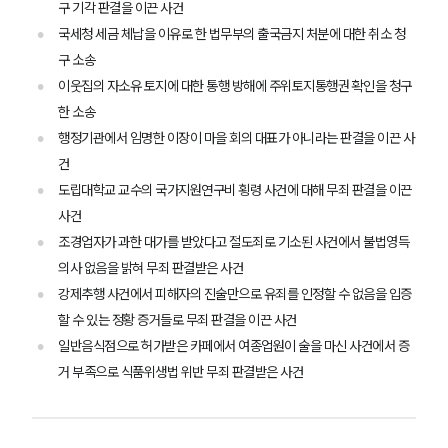
구 기각 판결을 이끈 사건
국세청 세금 체납을 이유로 한 법무부의 출국금지 처분에 대한 취소 청
구 소송
이웃집의 자소유 토지에 대한 통행 방해에 주위토지통행권 확인을 청구
한 소송
그룹소개
행정기관에서 임명한 이장이 마을 회의 대표가 아니라는 판결을 이끈 사
건
그룹소개
도립대학교 교수의 국가지원연구비 횡령 사건에 대해 무죄 판결을 이끈
대륜의 강점
사건
오시는 길
조경업자가 과한 대가를 받았다고 절도죄로 기소된 사건에서 불법영득
글로벌 파트너 로펌
고객의 소리
의사 없음을 밝혀 무죄 판결받은 사건
통합검색
강제추행 사건에서 피해자의 진술만으로 유죄를 인정할 수 없음을 입증
AI대륜
할 수 있는 정황 증거들로 무죄 판결을 이끈 사건
일반음식점으로 허가받은 카페에서 여종업원이 술을 마신 사건에서 증
업무사례
거 부족으로 식품위생법 위반 무죄 판결받은 사건
주요 업무사례
사례분석/최신동향