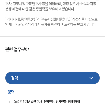
호사, 강릉시청 고문변호사 등을 역임하며, 행정 및 민사 소송과 각종
분쟁 해결에 대한 깊은 통찰력을 보유하고 있습니다.
"역지사지(易地思之)"와 "측은지심(惻隱之心)"의 정신을 바탕으로,
언제나 의뢰인의 입장에서 문제를 해결하려 노력하는 변호사입니다.
관련 업무분야
민사
민사집행
헌법행정
형사
상속
가사
학교폭력
경력
(前) 춘천지방법원 판사
[영장전담, 민사단독, 경매전담]