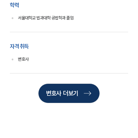
법률정보
학력
법률지식인
고객후기
서울대학교 법과대학 공법학과 졸업
업무분야
헌법·행정·규제·개혁그룹 업무
자격 취득
전체
변호사
구성원 소개
행정전문변호사
변호사 더보기
소식/자료
언론보도
공지사항
법률 블로그
법률서식