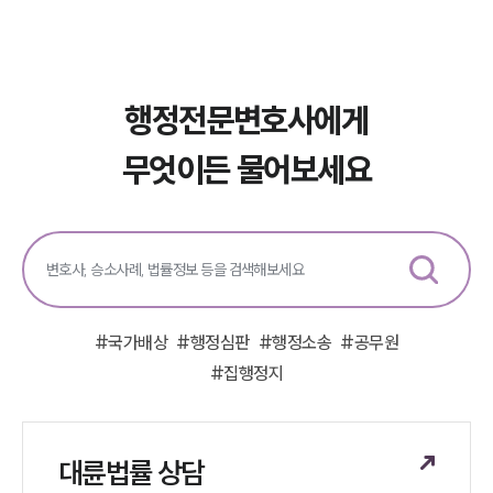
뉴스레터/브로슈어
세미나
대륜법률상담예약
행정전문변호사에게
대륜법률상담예약
무엇이든 물어보세요
#
국가배상
#
행정심판
#
행정소송
#
공무원
#
집행정지
대륜법률 상담