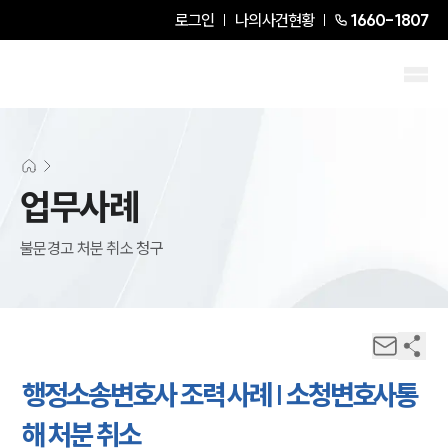
로그인
나의사건현황
1660-1807
업무사례
불문경고 처분 취소 청구
행정소송변호사 조력 사례 | 소청변호사통
해 처분 취소