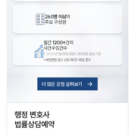
260명 이상
의
주요 구성원
월간
1200+
건의
사건수임건수
*
2026년 1월 변호사협회 경유증표 발급 기준
*대한변협 광고 규정 제4조 제1호 준수
더 많은 강점 살펴보기
행정
변호사
법률상담예약