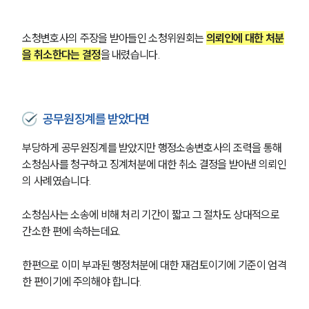
그룹소개
소청변호사의 주장을 받아들인 소청위원회는 
의뢰인에 대한 처분
을 취소한다는 결정
을 내렸습니다.
그룹소개
대륜의 강점
오시는 길
글로벌 파트너 로펌
공무원징계를 받았다면
고객의 소리
통합검색
부당하게 공무원징계를 받았지만 행정소송변호사의 조력을 통해 
AI대륜
소청심사를 청구하고 징계처분에 대한 취소 결정을 받아낸 의뢰인
의 사례였습니다.
업무사례
소청심사는 소송에 비해 처리 기간이 짧고 그 절차도 상대적으로 
주요 업무사례
간소한 편에 속하는데요.
사례분석/최신동향
법률정보
법률지식인
한편으로 이미 부과된 행정처분에 대한 재검토이기에 기준이 엄격
고객후기
한 편이기에 주의해야 합니다.