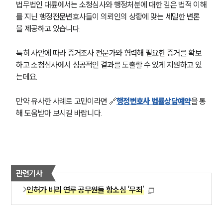
법무법인 대륜에서는 소청심사와 행정처분에 대한 깊은 법적 이해
업무분야
를 지닌 행정전문변호사들이 의뢰인의 상황에 맞는 세밀한 변론
을 제공하고 있습니다.
헌법·행정·규제·개혁그룹 업무
전체
특히 사안에 따라 증거조사 전문가와 협력해 필요한 증거를 확보
하고 소청심사에서 성공적인 결과를 도출할 수 있게 지원하고 있
구성원 소개
는데요.
행정전문변호사
만약 유사한 사례로 고민이라면 🔗
행정변호사 법률상담예약
을 통
해 도움받아 보시길 바랍니다.
소식/자료
언론보도
공지사항
법률 블로그
관련기사
법률서식
뉴스레터/브로슈어
인허가 비리 연루 공무원들 항소심 ‘무죄’
세미나