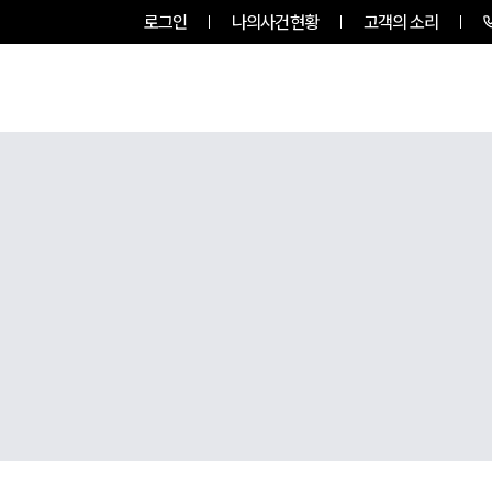
로그인
나의사건현황
고객의 소리
룹소개
업무사례
업무분야