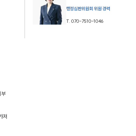
행정심판위원회 위원 경력
AI대륜
T.
070-7510-1046
업무사례
주요 업무사례
사례분석/최신동향
법률정보
법률지식인
고객후기
지부
업무분야
 가져
헌법·행정·규제·개혁그룹 업무