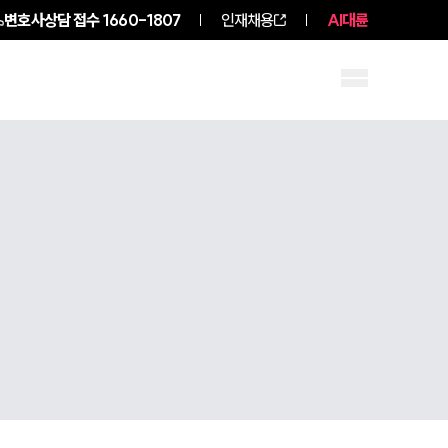
변호사상담 접수
1660-1807
인재채용
AI대륜
구성원 소개
소식/자료