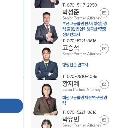
T.
070-5117-2950
박성준
Senior Partner Attorney
부산고등법원 판사[행정] 경
력,금융/법인회생파산/행정
전문변호사
T.
070-5221-3616
고승석
그룹소개
Senior Partner Attorney
행정전문 변호사
그룹소개
T.
070-7510-1046
대륜의 강점
황지예
Junior Partner Attorney
오시는 길
대전고등법원 재판연구원 경
글로벌 파트너 로펌
력
T.
070-5221-3616
고객의 소리
박유빈
Senior Partner Attorney
통합검색