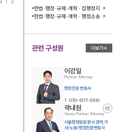
NTS
헌법·행정·규제·개혁 · 집행정지
헌법·행정·규제·개혁 · 행정소송
관련 구성원
더보기
이강일
Partner Attorney
행정전문 변호사
T.
070-5117-5510
곽내원
Senior Partner Attorney
서울행정법원 판사 경력,가
사/노동/행정전문변호사