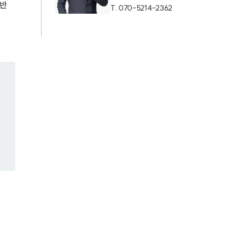
반 
T.
070-5214-2362
AI대륜
업무사례
주요 업무사례
사례분석/최신동향
법률정보
법률지식인
고객후기
업무분야
헌법·행정·규제·개혁그룹 업무