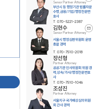
Senior Partner Attorney
부산시 등 행정기관 법률자문
수행,금융/기업/행정전문변
호사
T.
070-5221-2387
김현수
Senior Partner Attorney
서울시 행정심판위원회 운영
총괄 경력
그룹소개
T.
070-7510-2018
장선형
그룹소개
Partner Attorney
공공기관 인사위원회 위원 경
대륜의 강점
력,상속/가사/행정전문변호
사
오시는 길
T.
070-7510-1046
조성진
글로벌 파트너 로펌
Partner Attorney
고객의 소리
서울지구 국가배상심의위원
회 간사 경력
통합검색