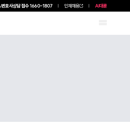
변호사상담 접수
1660-1807
인재채용
AI대륜
구성원 소개
소식/자료