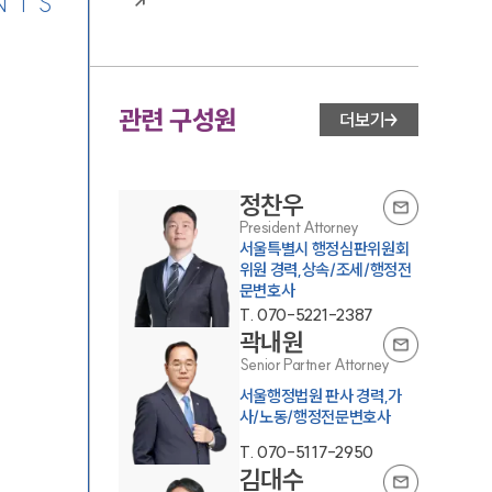
NTS
관련 구성원
더보기
정찬우
President Attorney
서울특별시 행정심판위원회
위원 경력,상속/조세/행정전
문변호사
T.
070-5221-2387
곽내원
Senior Partner Attorney
서울행정법원 판사 경력,가
사/노동/행정전문변호사
T.
070-5117-2950
김대수