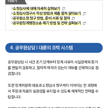
더보기
소청심사에 대해 자세히 살펴보기
소청심사청구서 작성 방법과 제출 절차 알아보기
공무원소청 청구 방법, 준비 서류 및 절차
그룹소개
공무원징계행정소송 제기 방법 및 전략 살펴보기
그룹소개
대륜의 강점
오시는 길
글로벌 파트너 로펌
4
.
공무원상담 | 대륜의 조력 시스템
고객의 소리
통합검색
AI대륜
공무원상담 시 사건 초기 단계부터 징계 사유의 사실관계와 증거
를 면밀히 검토하고, 절차적 하자가 있는지 여부를 선제적으로 점
업무사례
검합니다.
주요 업무사례
또한 징계위원회 대응과 소청심사 청구까지 이어지는 전 과정에
사례분석/최신동향
서 주장과 자료의 일관성을 유지할 수 있도록 체계적인 전략을 수
법률정보
립합니다.
법률지식인
고객후기