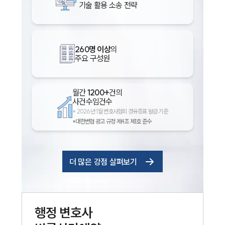
기술 활용 소송 전략
260명 이상
의
주요 구성원
월간
1200+
건의
사건수임건수
*
2026년 1월 변호사협회 경유증표 발급 기준
*대한변협 광고 규정 제4조 제1호 준수
더 많은 강점 살펴보기
행정
변호사