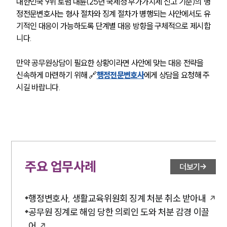
대한민국 9위 로펌 대륜(25년 국세청 부가가치세 신고 기준)의 행
정전문변호사는 형사 절차와 징계 절차가 병행되는 사안에서도 유
업무분야
기적인 대응이 가능하도록 단계별 대응 방향을 구체적으로 제시합
니다.
헌법·행정·규제·개혁그룹 업무
전체
만약 공무원상담이 필요한 상황이라면 사안에 맞는 대응 전략을 
신속하게 마련하기 위해 🔗
행정전문변호사
에게 상담을 요청해 주
구성원 소개
시길 바랍니다.
행정전문변호사
소식/자료
언론보도
주요 업무사례
더보기
공지사항
법률 블로그
법률서식
행정변호사, 생활교육위원회 징계 처분 취소 받아내
뉴스레터/브로슈어
공무원 징계로 해임 당한 의뢰인 도와 처분 감경 이끌
세미나
어