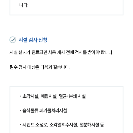
글로벌 파트너 로펌
니다.
고객의 소리
통합검색
AI대륜
업무사례
시설 검사 신청
주요 업무사례
시설 설치가 완료되면 사용 개시 전에 검사를 받아야 합니다. 
사례분석/최신동향
법률정보
필수 검사 대상은 다음과 같습니다.
법률지식인
고객후기
업무분야
· 소각시설, 매립시설, 멸균·분쇄 시설
헌법·행정·규제·개혁그룹 업무
· 음식물류 폐기물처리시설
전체
· 시멘트 소성로, 소각열회수시설, 열분해시설 등
구성원 소개