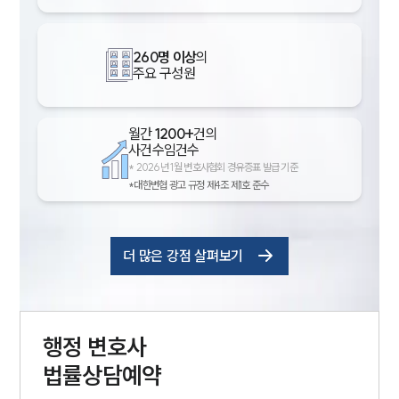
260명 이상
의
주요 구성원
월간
1200+
건의
사건수임건수
*
2026년 1월 변호사협회 경유증표 발급 기준
*대한변협 광고 규정 제4조 제1호 준수
더 많은 강점 살펴보기
행정
변호사
법률상담예약