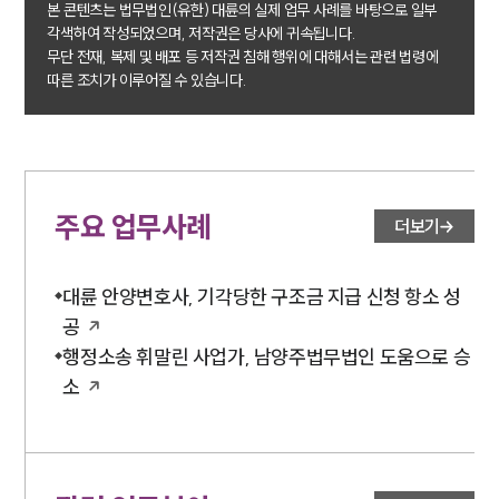
본 콘텐츠는 법무법인(유한) 대륜의 실제 업무 사례를 바탕으로 일부
각색하여 작성되었으며, 저작권은 당사에 귀속됩니다.
소식/자료
무단 전재, 복제 및 배포 등 저작권 침해 행위에 대해서는 관련 법령에
따른 조치가 이루어질 수 있습니다.
언론보도
공지사항
법률 블로그
법률서식
뉴스레터/브로슈어
세미나
주요 업무사례
더보기
대륜법률상담예약
대륜 안양변호사, 기각당한 구조금 지급 신청 항소 성
대륜법률상담예약
공
행정소송 휘말린 사업가, 남양주법무법인 도움으로 승
소