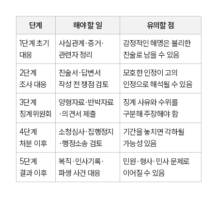
사례분석/최신동향
법률정보
법률지식인
단계
해야 할 일
유의할 점
고객후기
1단계 초기 
사실관계·증거·
감정적인 해명은 불리한 
대응
관련자 정리
진술로 남을 수 있음
업무분야
2단계 
진술서·답변서 
모호한 인정이 고의 
헌법·행정·규제·개혁그룹 업무
조사 대응
작성 전 쟁점 검토
인정으로 해석될 수 있음
전체
3단계 
양형자료·반박자료
징계 사유와 수위를 
징계위원회
·의견서 제출
구분해 주장해야 함
구성원 소개
4단계 
소청심사·집행정지
기간을 놓치면 각하될 
처분 이후
·행정소송 검토
가능성 있음
행정전문변호사
5단계 
복직·인사기록·
민원·형사·민사 문제로 
결과 이후
파생 사건 대응
이어질 수 있음
소식/자료
언론보도
공지사항