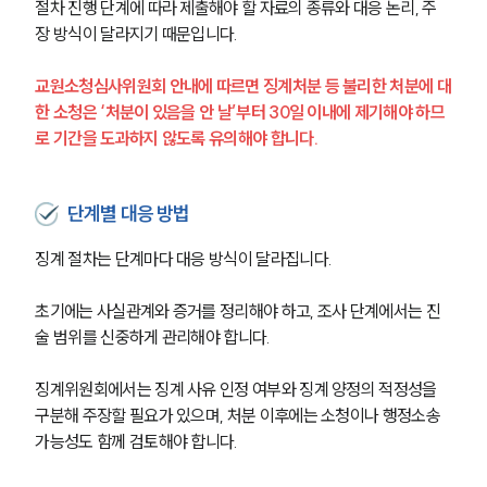
절차 진행 단계에 따라 제출해야 할 자료의 종류와 대응 논리, 주
장 방식이 달라지기 때문입니다.
교원소청심사위원회 안내에 따르면 징계처분 등 불리한 처분에 대
한 소청은 ‘처분이 있음을 안 날’부터 30일 이내에 제기해야 하므
로 기간을 도과하지 않도록 유의해야 합니다.
그룹소개
단계별 대응 방법
그룹소개
대륜의 강점
징계 절차는 단계마다 대응 방식이 달라집니다. 
오시는 길
글로벌 파트너 로펌
초기에는 사실관계와 증거를 정리해야 하고, 조사 단계에서는 진
고객의 소리
통합검색
술 범위를 신중하게 관리해야 합니다. 
AI대륜
징계위원회에서는 징계 사유 인정 여부와 징계 양정의 적정성을 
구분해 주장할 필요가 있으며, 처분 이후에는 소청이나 행정소송 
업무사례
가능성도 함께 검토해야 합니다. 
주요 업무사례