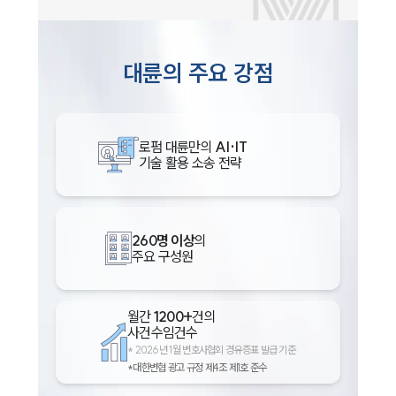
대륜의 주요 강점
로펌 대륜만의
AI·IT
기술 활용 소송 전략
260명 이상
의
주요 구성원
월간
1200+
건의
사건수임건수
*
2026년 1월 변호사협회 경유증표 발급 기준
*대한변협 광고 규정 제4조 제1호 준수