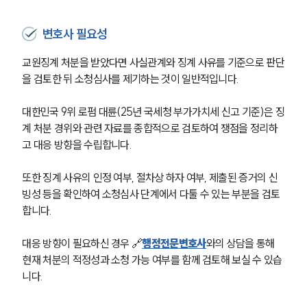
법률 블로그
법률서식
뉴스레터/브로슈어
변호사 필요성
세미나
교원징계 처분을 받았다면 사실관계와 징계 사유를 기준으로 판단
을 검토한 뒤 소청심사를 제기하는 것이 일반적입니다.
대륜법률상담예약
대한민국 9위 로펌 대륜(25년 국세청 부가가치세 신고 기준)은 징
대륜법률상담예약
계 처분 경위와 관련 자료를 종합적으로 검토하여 쟁점을 정리하
고 대응 방향을 수립합니다.
또한 징계 사유의 인정 여부, 절차상 하자 여부, 제출된 증거의 신
빙성 등을 확인하여 소청심사 단계에서 다툴 수 있는 부분을 검토
합니다.
대응 방향이 필요하신 경우 🔗
행정전문변호사
와의 상담을 통해 
현재 처분의 적정성과 소청 가능 여부를 함께 검토해 보실 수 있습
니다.