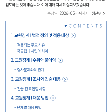
검토하는 것이 좋습니다. 이에 대해 자세히 살펴보겠습니다.
수정일
:
2026-05-14
|
저자 :
정찬우
CONTENTS
1
.
교원징계 | 법적 정의 및 적용 대상
-
적용되는 주요 사유
-
국공립과 사립의 차이
2
.
교원징계 | 수위와 불이익
-
형사문제와의 관계
3
.
교원징계 | 조사와 진술 대응
-
진술 전 확인할 사항
4
.
교원징계 | 대응 방법
-
단계별 대응 방법