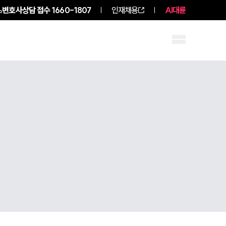
변호사상담 접수
1660-1807
인재채용
AI대륜
구성원 소개
소식/자료