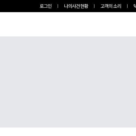
로그인
나의사건현황
고객의 소리
룹소개
업무사례
업무분야