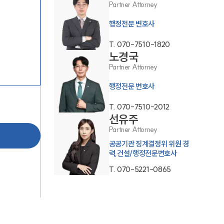
Partner Attorney
행정전문 변호사
T.
070-7510-1820
노경국
Partner Attorney
행정전문 변호사
그룹소개
T.
070-7510-2012
선유주
그룹소개
Partner Attorney
대륜의 강점
공공기관 징계결정위 위원 경
력,건설/행정전문변호사
오시는 길
T.
070-5221-0865
글로벌 파트너 로펌
고객의 소리
통합검색