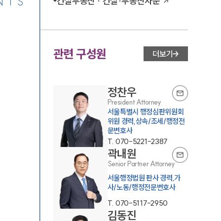
NTS
건설부동산 · 건설·부동산자문
관련 구성원
더보기
정찬우
President Attorney
서울특별시 행정심판위원회
위원 경력,상속/조세/행정전
문변호사
T.
070-5221-2387
곽내원
Senior Partner Attorney
서울행정법원 판사 경력,가
사/노동/행정전문변호사
T.
070-5117-2950
김동진