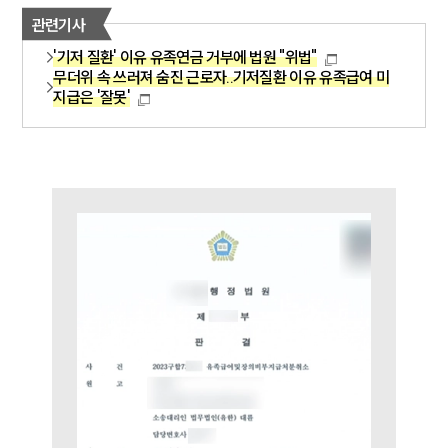
관련기사
'기저 질환' 이유 유족연금 거부에 법원 "위법"
무더위 속 쓰러져 숨진 근로자..기저질환 이유 유족급여 미
지급은 '잘못'