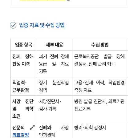
입증 자료 및 수집 방법
입증 항목
세부 내용
수집 방법
진폐 장해 
과거 진폐 장해 
근로복지공단 발급 장해 
판정 이력
등급 및 치료 
결정서, 진폐 관리 카드
기록
직업력·
장기 분진작업 
고용·산재 이력, 작업환경 
근무환경
경력
측정 자료
사망 진단 
사망진단서·
병원 발급 진단서, 의료기관 
및 의학 
검사 기록
진료기록
소견
전문의 🔗
진폐와 사망 
병리·의학 감정서
의료감정
인과관계