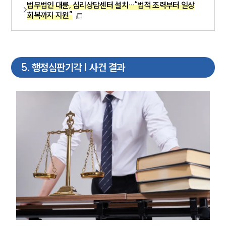
법무법인 대륜, 심리상담센터 설치…“법적 조력부터 일상
회복까지 지원”
업무분야
헌법·행정·규제·개혁그룹 업무
전체
5
.
행정심판기각 | 사건 결과
구성원 소개
행정전문변호사
소식/자료
언론보도
공지사항
법률 블로그
법률서식
뉴스레터/브로슈어
세미나