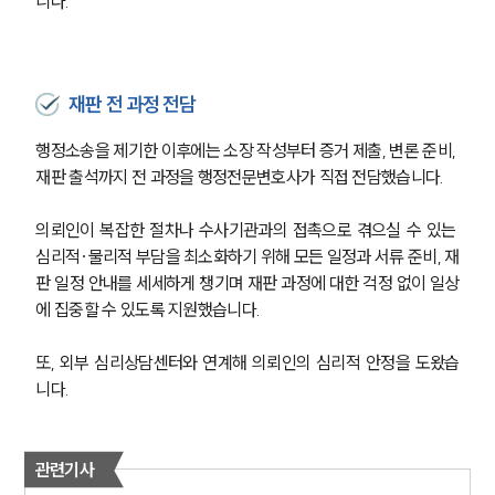
니다.
그룹소개
재판 전 과정 전담
그룹소개
행정소송을 제기한 이후에는 소장 작성부터 증거 제출, 변론 준비, 
대륜의 강점
재판 출석까지 전 과정을 행정전문변호사가 직접 전담했습니다.
오시는 길
글로벌 파트너 로펌
의뢰인이 복잡한 절차나 수사기관과의 접촉으로 겪으실 수 있는 
고객의 소리
통합검색
심리적·물리적 부담을 최소화하기 위해 모든 일정과 서류 준비, 재
AI대륜
판 일정 안내를 세세하게 챙기며 재판 과정에 대한 걱정 없이 일상
에 집중할 수 있도록 지원했습니다.
업무사례
또, 외부 심리상담센터와 연계해 의뢰인의 심리적 안정을 도왔습
주요 업무사례
니다.
사례분석/최신동향
법률정보
법률지식인
관련기사
고객후기