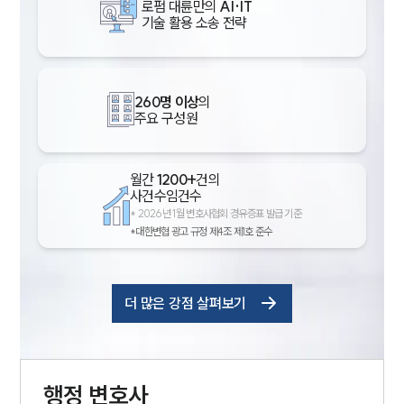
로펌 대륜만의
AI·IT
기술 활용 소송 전략
260명 이상
의
주요 구성원
월간
1200+
건의
사건수임건수
*
2026년 1월 변호사협회 경유증표 발급 기준
*대한변협 광고 규정 제4조 제1호 준수
더 많은 강점 살펴보기
행정
변호사