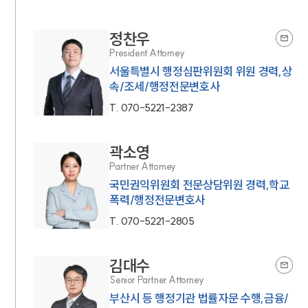
언론보도
공지사항
법률 블로그
정찬우
법률서식
President Attorney
뉴스레터/브로슈어
서울특별시 행정심판위원회 위원 경력,상
세미나
속/조세/행정전문변호사
T.
070-5221-2387
대륜법률상담예약
곽소영
대륜법률상담예약
Partner Attorney
국민권익위원회 전문상담위원 경력,학교
폭력/행정전문변호사
T.
070-5221-2805
김대수
Senior Partner Attorney
부산시 등 행정기관 법률자문 수행,금융/