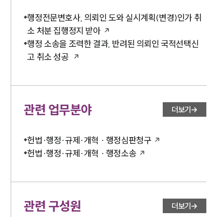
주요 업무사례
행정전문변호사, 의뢰인 도와 실시계획(변경)인가 취
사례분석/최신동향
소 처분 집행정지 받아
법률정보
행정 소송을 조력한 결과, 반려된 의뢰인 국적선택신
법률지식인
고객후기
고 취소 성공
업무분야
관련 업무분야
헌법·행정·규제·개혁그룹 업무
더보기
전체
헌법·행정·규제·개혁 · 행정심판청구
구성원 소개
헌법·행정·규제·개혁 · 행정소송
행정전문변호사
소식/자료
관련 구성원
더보기