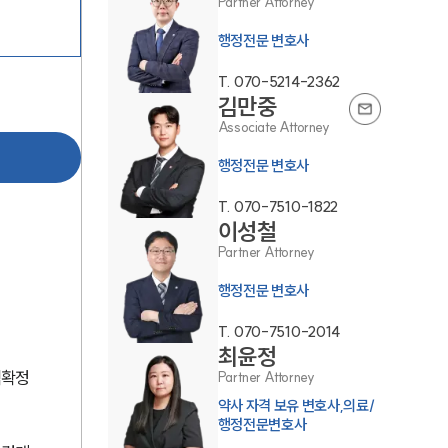
Partner Attorney
행정전문 변호사
T.
070-5214-2362
김만중
Associate Attorney
행정전문 변호사
그룹소개
T.
070-7510-1822
이성철
그룹소개
Partner Attorney
대륜의 강점
행정전문 변호사
오시는 길
T.
070-7510-2014
최윤정
글로벌 파트너 로펌
적확정
Partner Attorney
고객의 소리
약사 자격 보유 변호사,의료/
행정전문변호사
통합검색