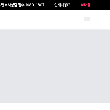
변호사상담 접수
1660-1807
인재채용
AI대륜
구성원 소개
소식/자료