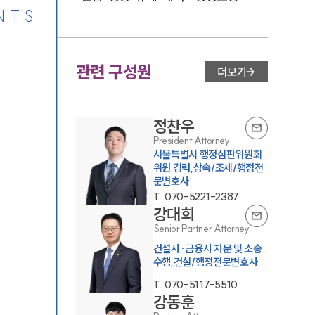
NTS
관련 구성원
더보기
정찬우
President Attorney
서울특별시 행정심판위원회
위원 경력,상속/조세/행정전
문변호사
T.
070-5221-2387
강대희
Senior Partner Attorney
건설사·금융사 자문 및 소송
수행,건설/행정전문변호사
T.
070-5117-5510
강동훈