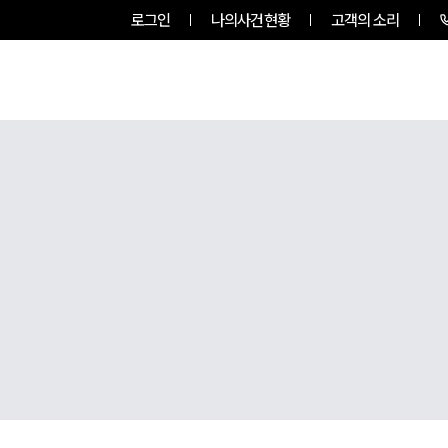
로그인
나의사건현황
고객의 소리
룹소개
업무사례
업무분야