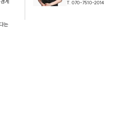
 경계
T.
070-7510-2014
AI대륜
다는 
업무사례
주요 업무사례
사례분석/최신동향
법률정보
법률지식인
고객후기
업무분야
헌법·행정·규제·개혁그룹 업무