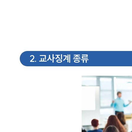
2
.
교사징계 종류