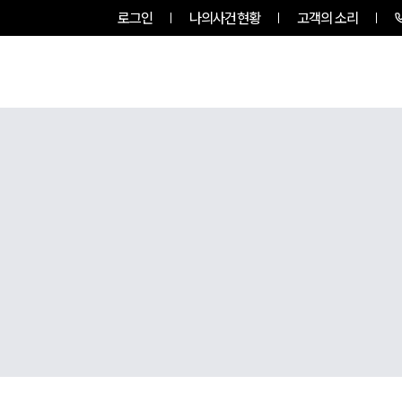
로그인
나의사건현황
고객의 소리
룹소개
업무사례
업무분야