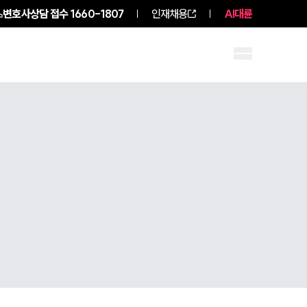
변호사상담 접수
1660-1807
인재채용
AI대륜
구성원 소개
소식/자료