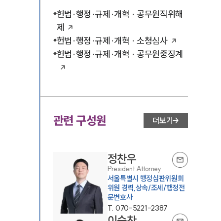
헌법·행정·규제·개혁 · 공무원직위해
제
헌법·행정·규제·개혁 · 소청심사
헌법·행정·규제·개혁 · 공무원중징계
관련 구성원
더보기
정찬우
President Attorney
서울특별시 행정심판위원회
위원 경력,상속/조세/행정전
문변호사
T.
070-5221-2387
이승찬