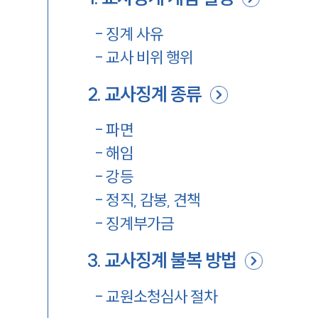
-
징계 사유
-
교사 비위 행위
2
.
교사징계 종류
-
파면
-
해임
-
강등
-
정직, 감봉, 견책
-
징계부가금
3
.
교사징계 불복 방법
-
교원소청심사 절차