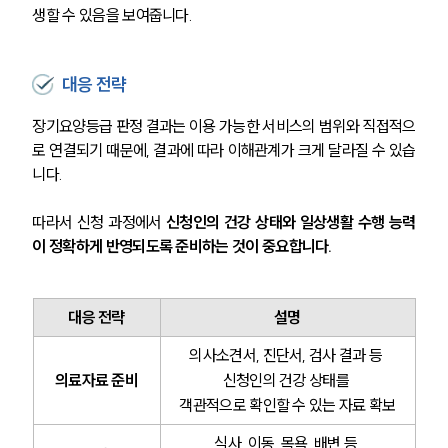
글로벌 파트너 로펌
생할 수 있음을 보여줍니다.
고객의 소리
통합검색
AI대륜
대응 전략
업무사례
장기요양등급 판정 결과는 이용 가능한 서비스의 범위와 직접적으
로 연결되기 때문에, 결과에 따라 이해관계가 크게 달라질 수 있습
주요 업무사례
니다. 
사례분석/최신동향
법률정보
따라서 신청 과정에서 
신청인의 건강 상태와 일상생활 수행 능력
법률지식인
이 정확하게 반영되도록 준비하는 것이 중요합니다.
고객후기
업무분야
대응 전략
설명
의사소견서, 진단서, 검사 결과 등 
헌법·행정·규제·개혁그룹 업무
전체
의료자료 준비
신청인의 건강 상태를 
객관적으로 확인할 수 있는 자료 확보
구성원 소개
식사, 이동, 목욕, 배변 등 