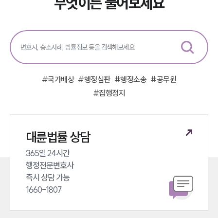
무엇이든 물어보세요
#
국가배상
#
행정심판
#
행정소송
#
공무원
#
집행정지
대륜법률 상담
365일 24시간 

행정전문변호사 

즉시 상담 가능 

1660-1807