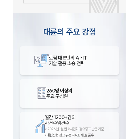
대륜의 주요 강점
로펌 대륜만의
AI·IT
기술 활용 소송 전략
260명 이상
의
주요 구성원
월간
1200+
건의
사건수임건수
*
2026년 1월 변호사협회 경유증표 발급 기준
*대한변협 광고 규정 제4조 제1호 준수