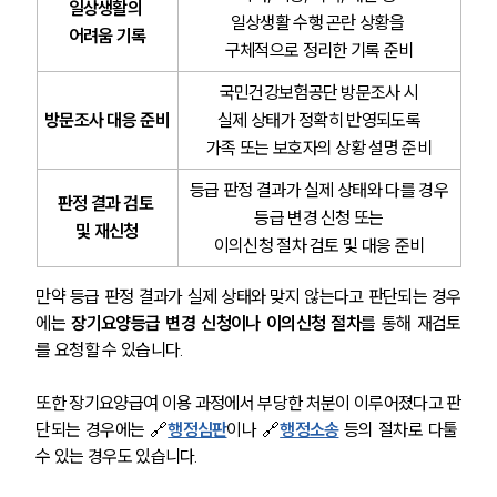
일상생활의 
일상생활 수행 곤란 상황을 
어려움 기록
행정전문변호사
구체적으로 정리한 기록 준비
국민건강보험공단 방문조사 시
소식/자료
방문조사 대응 준비
 실제 상태가 정확히 반영되도록 
가족 또는 보호자의 상황 설명 준비
언론보도
공지사항
등급 판정 결과가 실제 상태와 다를 경우
판정 결과 검토 
법률 블로그
 등급 변경 신청 또는 
법률서식
및 재신청
이의신청 절차 검토 및 대응 준비
뉴스레터/브로슈어
세미나
만약 등급 판정 결과가 실제 상태와 맞지 않는다고 판단되는 경우
에는 
장기요양등급 변경 신청이나 이의신청 절차
를 통해 재검토
대륜법률상담예약
를 요청할 수 있습니다. 
대륜법률상담예약
또한 장기요양급여 이용 과정에서 부당한 처분이 이루어졌다고 판
단되는 경우에는 🔗
행정심판
이나 🔗
행정소송
 등의 절차로 다툴 
수 있는 경우도 있습니다.