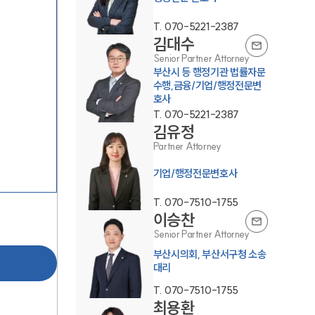
T.
070-5221-2387
김대수
Senior Partner Attorney
부산시 등 행정기관 법률자문
수행,금융/기업/행정전문변
호사
T.
070-5221-2387
김유정
그룹소개
Partner Attorney
그룹소개
기업/행정전문변호사
대륜의 강점
T.
070-7510-1755
이승찬
오시는 길
Senior Partner Attorney
글로벌 파트너 로펌
부산시의회, 부산서구청 소송
대리
고객의 소리
T.
070-7510-1755
최용환
통합검색