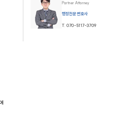
Partner Attorney
AI대륜
행정전문 변호사
T.
070-5117-3709
업무사례
주요 업무사례
사례분석/최신동향
법률정보
법률지식인
고객후기
에 
업무분야
헌법·행정·규제·개혁그룹 업무