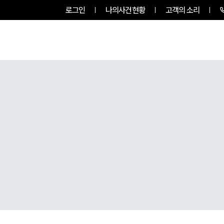
로그인
나의사건현황
고객의 소리
룹소개
업무사례
업무분야