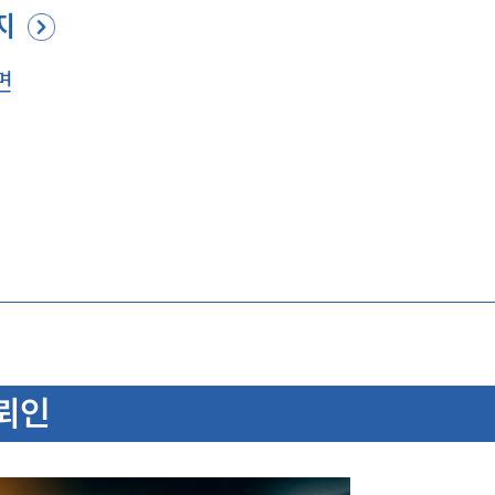
지
면
뢰인