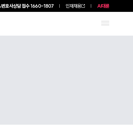
변호사상담 접수
1660-1807
인재채용
AI대륜
구성원 소개
소식/자료