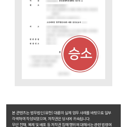
AI대륜
업무사례
주요 업무사례
사례분석/최신동향
법률정보
법률지식인
고객후기
업무분야
헌법·행정·규제·개혁그룹 업무
전체
구성원 소개
본 콘텐츠는 법무법인(유한) 대륜의 실제 업무 사례를 바탕으로 일부
행정전문변호사
각색하여 작성되었으며, 저작권은 당사에 귀속됩니다.
무단 전재, 복제 및 배포 등 저작권 침해 행위에 대해서는 관련 법령에