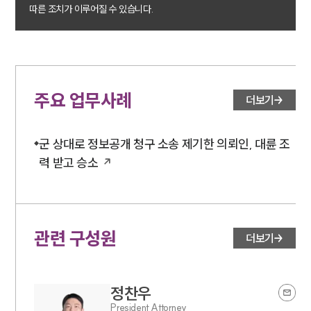
따른 조치가 이루어질 수 있습니다.
소식/자료
언론보도
공지사항
법률 블로그
법률서식
주요 업무사례
더보기
뉴스레터/브로슈어
세미나
군 상대로 정보공개 청구 소송 제기한 의뢰인, 대륜 조
력 받고 승소
대륜법률상담예약
대륜법률상담예약
관련 구성원
더보기
정찬우
President Attorney