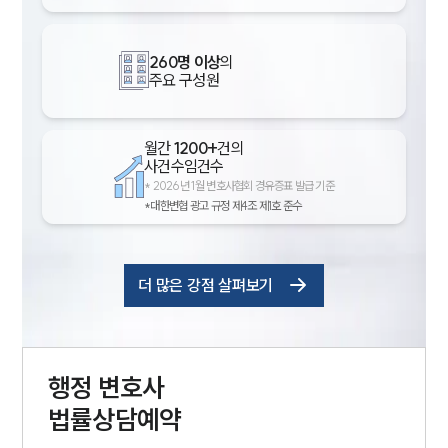
260명 이상
의
주요 구성원
월간
1200+
건의
사건수임건수
*
2026년 1월 변호사협회 경유증표 발급 기준
*대한변협 광고 규정 제4조 제1호 준수
더 많은 강점 살펴보기
행정
변호사
법률상담예약