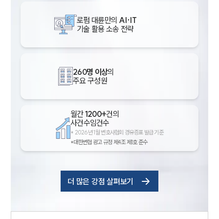
로펌 대륜만의
AI·IT
기술 활용 소송 전략
260명 이상
의
주요 구성원
월간
1200+
건의
사건수임건수
*
2026년 1월 변호사협회 경유증표 발급 기준
*대한변협 광고 규정 제4조 제1호 준수
더 많은 강점 살펴보기