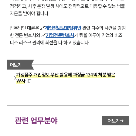
점검하고, 사후 분쟁 발생 시에도 전략적으로 대응할 수 있는 법률 
업무사례
자문을 받아야 합니다. 
주요 업무사례
사례분석/최신동향
법무법인 대륜은 🔗
개인정보보호법위반
 관련 다수의 사건을 경험
법률정보
한 전문 변호사와 🔗
기업전문변호사
가 팀을 이루어 기업의 비즈
법률지식인
니스 리스크 관리에 최선을 다 하고 있습니다. 
고객후기
업무분야
더보기
가맹점주 개인정보 무단 활용해 과징금 134억 처분 받은
헌법·행정·규제·개혁그룹 업무
W사
전체
구성원 소개
행정전문변호사
관련 업무분야
더보기