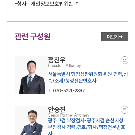
소식/자료
형사 · 개인정보보호법위반
언론보도
공지사항
법률 블로그
법률서식
관련 구성원
뉴스레터/브로슈어
더보기
세미나
정찬우
대륜법률상담예약
President Attorney
서울특별시 행정심판위원회 위원 경력,상
대륜법률상담예약
속/조세/행정전문변호사
T.
070-5221-2387
안승진
Senior Partner Attorney
광주고검 부장검사·광주지검 순천지청
부장검사 경력,경호/형사/행정전문변호
사