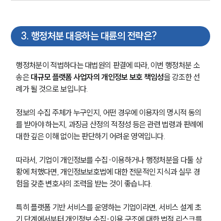
3
.
행정처분 대응하는 대륜의 전략은?
행정처분이 적법하다는 대법원의 판결에 따라, 이번 행정처분 소
송은 
대규모 플랫폼 사업자의 개인정보 보호 책임성
을 강조한 선
례가 될 것으로 보입니다.
정보의 수집 주체가 누구인지, 어떤 경우에 이용자의 명시적 동의
그룹소개
를 받아야 하는지, 과징금 산정의 적정성 등은 관련 법령과 판례에 
대한 깊은 이해 없이는 판단하기 어려운 영역입니다.
그룹소개
대륜의 강점
따라서, 기업이 개인정보를 수집·이용하거나 행정처분을 다툴 상
오시는 길
황에 처했다면, 개인정보보호법에 대한 전문적인 지식과 실무 경
글로벌 파트너 로펌
고객의 소리
험을 갖춘 변호사의 조력을 받는 것이 좋습니다.
통합검색
AI대륜
특히 플랫폼 기반 서비스를 운영하는 기업이라면, 서비스 설계 초
기 단계에서부터 개인정보 수집·이용 구조에 대한 법적 리스크를 