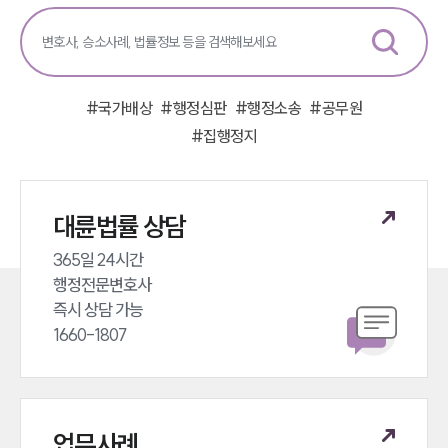
#
국가배상
#
행정심판
#
행정소송
#
공무원
#
집행정지
대륜법률 상담
365일 24시간 

행정전문변호사 

즉시 상담 가능 

1660-1807
업무사례