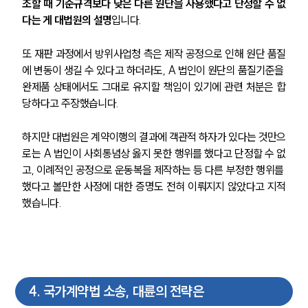
법률정보
조할 때 기준규격보다 낮은 다른 원단을 사용했다고 단정할 수 없
법률지식인
다는 게 대법원의 설명
입니다.
고객후기
또 재판 과정에서 방위사업청 측은 제작 공정으로 인해 원단 품질
에 변동이 생길 수 있다고 하더라도, A 법인이 원단의 품질기준을 
업무분야
완제품 상태에서도 그대로 유지할 책임이 있기에 관련 처분은 합
당하다고 주장했습니다.
헌법·행정·규제·개혁그룹 업무
전체
하지만 대법원은 계약이행의 결과에 객관적 하자가 있다는 것만으
로는 A 법인이 사회통념상 옳지 못한 행위를 했다고 단정할 수 없
구성원 소개
고, 이례적인 공정으로 운동복을 제작하는 등 다른 부정한 행위를 
했다고 볼만한 사정에 대한 증명도 전혀 이뤄지지 않았다고 지적
행정전문변호사
했습니다.
소식/자료
언론보도
공지사항
4
.
국가계약법 소송, 대륜의 전략은
법률 블로그