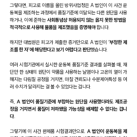
그렇다면, 피고로 이름을 올린 방위사업청은 A 법인이 이 사건 운
동복을 제조하는 과정에서 품질기준에 미달되는 다른 원단을 사용
하거나, 이에 준하는 
사회통념상 허용되지 않는 옳지 못한 방법을 
적극적으로 사용해 물품을 제조했음을 증명해야
 합니다.
하지만 대법원은 피고가 제출한 증거만으로 A 법인이 
‘부정한 제
그룹소개
조를 한 자’에 해당한다고 보기 어렵다고 판단
했습니다.
그룹소개
대륜의 강점
여러 시험기관에서 실시한 운동복 품질기준 결과를 살펴볼 때, 재
오시는 길
단만 한 상태의 원단이 약품을 사용하는 날염이나 고온의 열이 가
글로벌 파트너 로펌
해지는 다림질 공정을 거치면, 마찰 견뢰도나 수분제어특성 등 여
고객의 소리
러 수치가 달라지는 걸 볼 수 있었다는 겁니다.
통합검색
AI대륜
즉, 
A 법인이 품질기준에 부합하는 원단을 사용했더라도 제조공
정을 거치면서 품질이 저하됐을 가능성을 배제할 수 없다는 겁니
업무사례
다.
주요 업무사례
그렇기에 이 사건 완제품 시험결과만으로. 
A 법인이 운동복을 제
사례분석/최신동향